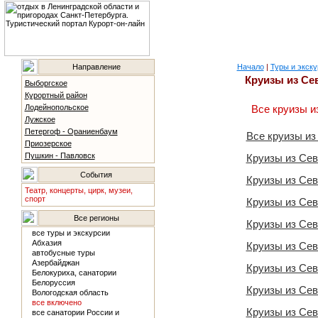
Направление
Начало
|
Туры и экску
Круизы из Се
Выборгское
Курортный район
Лодейнопольское
Все круизы и
Лужское
Петергоф - Ораниенбаум
Все круизы из
Приозерское
Пушкин - Павловск
Круизы из Се
События
Круизы из Се
Театр, концерты, цирк, музеи,
спорт
Круизы из Се
Все регионы
Круизы из Се
все туры и экскурсии
Абхазия
Круизы из Се
автобусные туры
Азербайджан
Круизы из Се
Белокуриха, санатории
Белоруссия
Круизы из Се
Вологодская область
все включено
Круизы из Се
все санатории России и