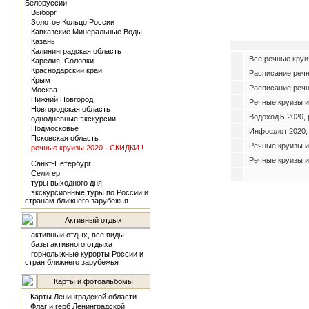
Белоруссии
Выборг
Золотое Кольцо России
Кавказские Минеральные Воды
Казань
Калининградская область
Все речные круи
Карелия, Соловки
Краснодарский край
Расписание реч
Крым
Расписание речн
Москва
Нижний Новгород
Речные круизы и
Новгородская область
ВодоходЪ 2020, 
однодневные экскурсии
Подмосковье
Инфофлот 2020,
Псковская область
Речные круизы и
речные круизы 2020 - СКИДКИ !
Речные круизы и
Санкт-Петербург
Селигер
туры выходного дня
экскурсионные туры по России и
странам ближнего зарубежья
Активный отдых
активный отдых, все виды
базы активного отдыха
горнолыжные курорты России и
стран ближнего зарубежья
Карты и фотоальбомы
Карты Ленинградской области
Флаг и герб Ленинградской