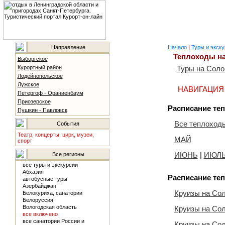
Направление
Начало
|
Туры и экску
Теплоходы н
Выборгское
Курортный район
Туры на Соло
Лодейнопольское
Лужское
НАВИГАЦИЯ 20
Петергоф - Ораниенбаум
Приозерское
Расписание те
Пушкин - Павловск
Все теплоход
События
Театр, концерты, цирк, музеи,
МАЙ
спорт
ИЮНЬ
|
ИЮЛ
Все регионы
все туры и экскурсии
Абхазия
Расписание те
автобусные туры
Азербайджан
Круизы на Сол
Белокуриха, санатории
Белоруссия
Вологодская область
Круизы на Со
все включено
все санатории России и
Круизы на Со