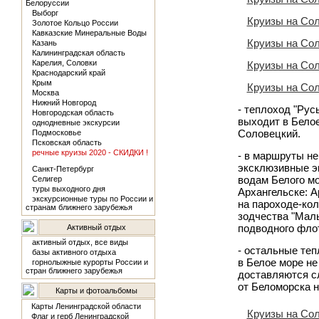
Белоруссии
Выборг
Круизы на Со
Золотое Кольцо России
Кавказские Минеральные Воды
Круизы на Со
Казань
Калининградская область
Карелия, Соловки
Круизы на Со
Краснодарский край
Крым
Круизы на Со
Москва
Нижний Новгород
- теплоход "Рус
Новгородская область
выходит в Белое
однодневные экскурсии
Соловецкий.
Подмосковье
Псковская область
речные круизы 2020 - СКИДКИ !
- в маршруты не
эксклюзивные эк
Санкт-Петербург
водам Белого мо
Селигер
туры выходного дня
Архангельске: А
экскурсионные туры по России и
на пароходе-кол
странам ближнего зарубежья
зодчества "Малы
подводного фло
Активный отдых
активный отдых, все виды
- остальные теп
базы активного отдыха
в Белое море не
горнолыжные курорты России и
стран ближнего зарубежья
доставляются сл
от Беломорска н
Карты и фотоальбомы
Карты Ленинградской области
Круизы на Со
Флаг и герб Ленинградской