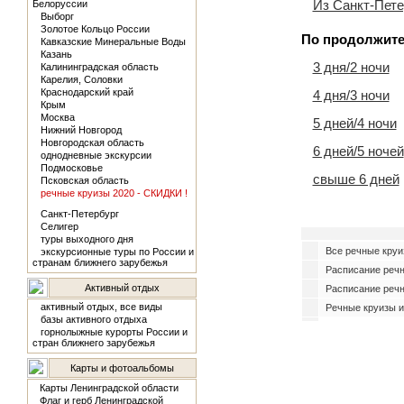
Из Санкт-Пете
Белоруссии
Выборг
Золотое Кольцо России
По продолжите
Кавказские Минеральные Воды
Казань
3 дня/2 ночи
Калининградская область
Карелия, Соловки
Краснодарский край
4 дня/3 ночи
Крым
Москва
5 дней/4 ночи
Нижний Новгород
Новгородская область
6 дней/5 ночей
однодневные экскурсии
Подмосковье
свыше 6 дней
Псковская область
речные круизы 2020 - СКИДКИ !
Санкт-Петербург
Селигер
туры выходного дня
Все речные круи
экскурсионные туры по России и
странам ближнего зарубежья
Расписание реч
Активный отдых
Расписание речн
активный отдых, все виды
Речные круизы и
базы активного отдыха
горнолыжные курорты России и
стран ближнего зарубежья
Карты и фотоальбомы
Карты Ленинградской области
Флаг и герб Ленинградской