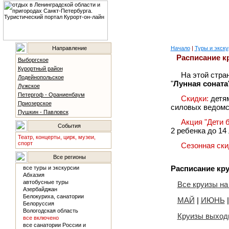
Направление
Начало
|
Туры и экску
Расписание к
Выборгское
Курортный район
На этой стра
Лодейнопольское
"
Лунная соната
Лужское
Петергоф - Ораниенбаум
Скидки:
детям
Приозерское
силовых ведомс
Пушкин - Павловск
Акция "Дети 
События
2 ребенка до 14
Театр, концерты, цирк, музеи,
спорт
Сезонная ски
Все регионы
Расписание кр
все туры и экскурсии
Абхазия
автобусные туры
Все круизы на
Азербайджан
Белокуриха, санатории
МАЙ
|
ИЮНЬ
Белоруссия
Вологодская область
Круизы выход
все включено
все санатории России и