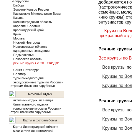
Белоруссии
добавляются но
Выборг
(гастрономическ
Золотое Кольцо России
семейные, молод
Кавказские Минеральные Воды
кино круизы) с
Казань
энтузиастов кру
Калининградская область
Карелия, Соловки
Круиз по Вол
Краснодарский край
Крым
прекрасный отд
Москва
Нижний Новгород
Новгородская область
Речные круизы
однодневные экскурсии
Подмосковье
Все круизы по В
Псковская область
речные круизы 2020 - СКИДКИ !
Все круизы по
Санкт-Петербург
Селигер
Круизы по Вол
туры выходного дня
экскурсионные туры по России и
Круизы по Вол
странам ближнего зарубежья
Активный отдых
Речные круизы
активный отдых, все виды
базы активного отдыха
горнолыжные курорты России и
Все круизы по
стран ближнего зарубежья
Круизы по Во
Карты и фотоальбомы
Карты Ленинградской области
Круизы по Во
Флаг и герб Ленинградской