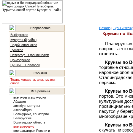
Направление
Начало
|
Туры и экску
Круизы по Во
Выборгское
Курортный район
Планируя сво
Лодейнопольское
вопрос - а что 
Лужское
ответить...
Петергоф - Ораниенбаум
Приозерское
Круизы по В
Пушкин - Павловск
торговые отноше
народное ополче
События
Сталинградская 
Театр, концерты, цирк, музеи,
первом...
спорт
Круизы по В
Все регионы
портов. Это мно
все туры и экскурсии
культурные дос
Абхазия
провинциальные 
автобусные туры
Азербайджан
пасутся у берег
Белокуриха, санатории
многообразие кр
Белоруссия
Вологодская область
Круизы по В
все включено
скучать ни взро
все санатории России и