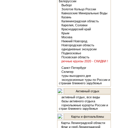
Белоруссии
Выборг
Золотое Кольцо России
Кавказские Минеральные Воды
Казань
Калининградская область
Карелия, Соловки
Краснодарский край
Крым
Москва
Нижний Новгород
Новгородская область
однодневные экскурсии
Подмосковье
Псковская область
речные круизы 2020 - СКИДКИ !
Санкт-Петербург
Селигер
туры выходного дня
экскурсионные туры по России и
странам ближнего зарубежья
Активный отдых
активный отдых, все виды
базы активного отдыха
горнолыжные курорты России и
стран ближнего зарубежья
Карты и фотоальбомы
Карты Ленинградской области
Флаг и герб Ленинградской