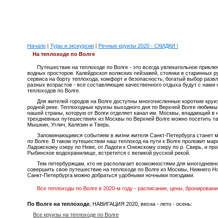
Начало
|
Туры и экскурсии
|
Речные круизы 2020 - СКИДКИ !
На теплоходе по Волге
Путешествие на теплоходе по Волге - это всегда увлекательное прикл
водных просторов. Калейдоскоп волжских пейзажей, стоянки в старинных р
сервиса на борту теплохода, комфорт и безопасность, богатый выбор разв
разных возрастов - все составляющие качественного отдыха будут с нами
теплоходов по Волге.
Для жителей городов на Волге доступны многочисленные короткие круи
родной реке. Теплоходные круизы выходного дня по Верхней Волге любимы
нашей страны, которую от Волги отделяет канал им. Москвы, впадающий в не
трехдневных путешествиях из Москвы по Верхней Волге можно посетить та
Мышкин, Углич, Калязин и Тверь.
Запоминающимся событием в жизни жителя Санкт-Петербурга станет м
по Волге. В таком путешествии наш теплоход на пути к Волге проложит мар
Ладожскому озеру по Неве, от Ладоги к Онежскому озеру по р. Свирь, и пр
Рыбинское водохранилище, встретится с великой русской рекой.
Тем петербуржцам, кто не располагает возможностями для многодневн
совершить свое путешествие на теплоходе по Волге из Москвы, Нижнего Но
Санкт-Петербурга можно добраться удобными ночными поездами.
Все теплоходы по Волге в 2020-м году - расписание, цены, бронировани
По Волге на теплоходе
, НАВИГАЦИЯ 2020, весна - лето - осень:
Все круизы на теплоходе по Волге