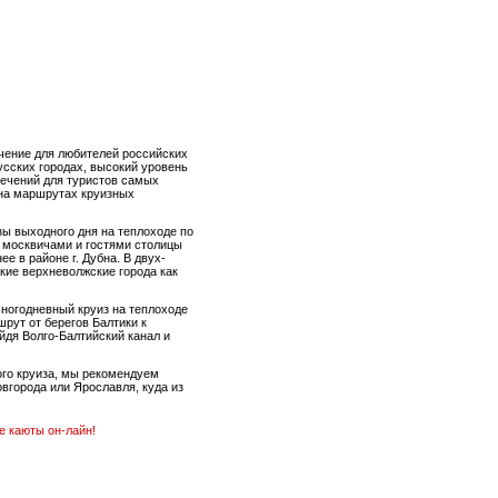
ючение для любителей российских
усских городах, высокий уровень
лечений для туристов самых
 на маршрутах круизных
зы выходного дня на теплоходе по
 москвичами и гостями столицы
е в районе г. Дубна. В двух-
кие верхневолжские города как
ногодневный круиз на теплоходе
шрут от берегов Балтики к
ойдя Волго-Балтийский канал и
ого круиза, мы рекомендуем
вгорода или Ярославля, куда из
е каюты он-лайн!