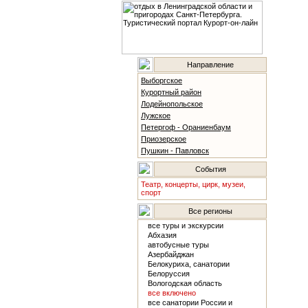
Направление
Выборгское
Курортный район
Лодейнопольское
Лужское
Петергоф - Ораниенбаум
Приозерское
Пушкин - Павловск
События
Театр, концерты, цирк, музеи,
спорт
Все регионы
все туры и экскурсии
Абхазия
автобусные туры
Азербайджан
Белокуриха, санатории
Белоруссия
Вологодская область
все включено
все санатории России и