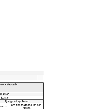
ион + бассейн
020 год
- 31 мая
Для детей до 14 лет
без предоставления доп.
 место
места