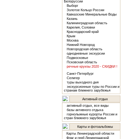
Белоруссии
Выборг
Золотое Кольцо России
Кавказские Минеральные Воды
Казань
Калининградская область
Карелия, Соловки
Краснодарский край
Крым
Москва
Нижний Новгород
Новгородская область
однодневные экскурсии
Подмосковье
Псковская область
речные круизы 2020 - СКИДКИ !
Санкт-Петербург
Селигер
туры выходного дня
экскурсионные туры по России и
странам ближнего зарубежья
Активный отдых
активный отдых, все виды
базы активного отдыха
горнолыжные курорты России и
стран ближнего зарубежья
Карты и фотоальбомы
Карты Ленинградской области
Флаг и герб Ленинградской