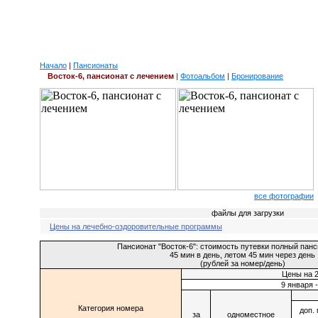
Начало
|
Пансионаты
Восток-6, пансионат с лечением
|
Фотоальбом
|
Бронирование
все фотографии
файлы для загрузки
Цены на лечебно-оздоровительные программы
Пансионат "Восток-6": стоимость путевки полный панс
45 мин в день, летом 45 мин через день
(рублей за номер/день)
Цены на 2
9 января 
Категория номера
доп.
за
одноместное