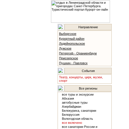
Направление
Выборгское
Курортный район
Лодейнопольское
Лужское
Петергоф - Ораниенбаум
Приозерское
Пушкин - Павловск
События
Театр, концерты, цирк, музеи,
спорт
Все регионы
все туры и экскурсии
Абхазия
автобусные туры
Азербайджан
Белокуриха, санатории
Белоруссия
Вологодская область
все включено
все санатории России и