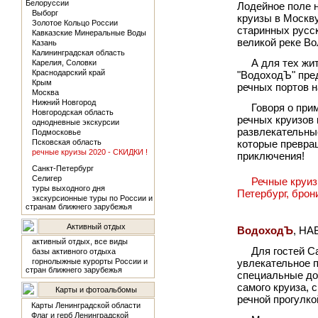
Белоруссии
Лодейное поле н
Выборг
круизы в Москв
Золотое Кольцо России
старинных русск
Кавказские Минеральные Воды
великой реке Во
Казань
Калининградская область
А для тех жи
Карелия, Соловки
Краснодарский край
"ВодоходЪ" пред
Крым
речных портов 
Москва
Нижний Новгород
Говоря о при
Новгородская область
речных круизов 
однодневные экскурсии
развлекательны
Подмосковье
Псковская область
которые превра
речные круизы 2020 - СКИДКИ !
приключения!
Санкт-Петербург
Селигер
Речные круиз
туры выходного дня
Петербург, брон
экскурсионные туры по России и
странам ближнего зарубежья
Активный отдых
ВодоходЪ
, НА
активный отдых, все виды
Для гостей С
базы активного отдыха
горнолыжные курорты России и
увлекательное 
стран ближнего зарубежья
специальные до
самого круиза, 
Карты и фотоальбомы
речной прогулко
Карты Ленинградской области
Флаг и герб Ленинградской