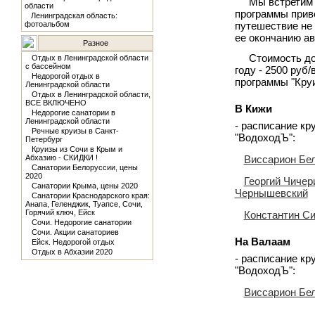
Мы встретим 
области
программы приве
Ленинградская область:
фотоальбом
путешествие не 
ее окончанию ав
Разное
Стоимость до
Отдых в Ленинградской области
с бассейном
году - 2500 руб/
Недорогой отдых в
программы "Круи
Ленинградской области
Отдых в Ленинградской области,
ВСЕ ВКЛЮЧЕНО
В Кижи
Недорогие санатории в
Ленинградской области
- расписание кр
Речные круизы в Санкт-
"ВодоходЪ":
Петербург
Круизы из Сочи в Крым и
Абхазию - СКИДКИ !
Виссарион Бе
Санатории Белоруссии, цены
2020
Георгий Чичер
Санатории Крыма, цены 2020
Чернышевский
Санатории Краснодарского края:
Анапа, Геленджик, Туапсе, Сочи,
Горячий ключ, Ейск
Константин С
Сочи. Недорогие санатории
Сочи. Акции санаториев
На Валаам
Ейск. Недорогой отдых
Отдых в Абхазии 2020
- расписание кр
"ВодоходЪ":
Виссарион Бе