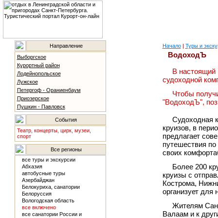
Направление
Начало
|
Туры и экску
ВодоходЪ
Выборгское
Курортный район
В настоящий 
Лодейнопольское
судоходной ком
Лужское
Петергоф - Ораниенбаум
Чтобы получи
Приозерское
"ВодоходЪ", поз
Пушкин - Павловск
Судоходная к
События
круизов, в перио
Театр, концерты, цирк, музеи,
предлагает сов
спорт
путешествия по
Все регионы
своих комфорта
все туры и экскурсии
Более 200 кр
Абхазия
автобусные туры
круизы с отправ
Азербайджан
Кострома, Нижни
Белокуриха, санатории
организует для 
Белоруссия
Вологодская область
Жителям Санк
все включено
Валаам и к друг
все санатории России и