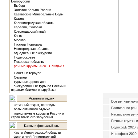
Белоруссии
Выборг
Золотое Кольцо России
Кавказские Минеральные Воды
Казань
Калининградская область
Карелия, Соловки
Краснодарский край
Крым
Москва
Нижний Новгород
Новгородская область
однодневные экскурсии
Подмосковье
Псковская область
речные круизы 2020 - СКИДКИ !
Санкт-Петербург
Селигер
туры выходного дня
экскурсионные туры по России и
странам ближнего зарубежья
Активный отдых
Все речные круи
активный отдых, все виды
Расписание реч
базы активного отдыха
горнолыжные курорты России и
Расписание речн
стран ближнего зарубежья
Речные круизы и
Карты и фотоальбомы
ВодоходЪ 2020, 
Карты Ленинградской области
Инфофлот 2020,
Флаг и герб Ленинградской