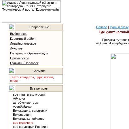
Направление
Начало
|
Туры и экску
Где купить речной
Выборгское
Курортный район
Продажа путевок 
из Санкт-Петербурга 
Лодейнопольское
Лужское
Петергоф - Ораниенбаум
Приозерское
Пушкин - Павловск
События
Театр, концерты, цирк, музеи,
спорт
Все регионы
все туры и экскурсии
Абхазия
автобусные туры
Азербайджан
Белокуриха, санатории
Белоруссия
Вологодская область
все включено
все санатории России и