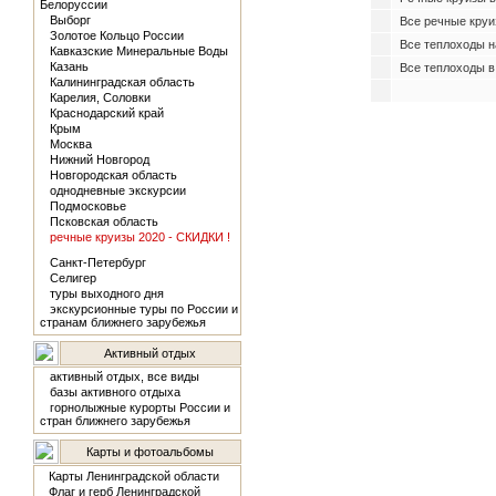
Белоруссии
Выборг
Все речные круи
Золотое Кольцо России
Все теплоходы н
Кавказские Минеральные Воды
Казань
Все теплоходы в
Калининградская область
Карелия, Соловки
Краснодарский край
Крым
Москва
Нижний Новгород
Новгородская область
однодневные экскурсии
Подмосковье
Псковская область
речные круизы 2020 - СКИДКИ !
Санкт-Петербург
Селигер
туры выходного дня
экскурсионные туры по России и
странам ближнего зарубежья
Активный отдых
активный отдых, все виды
базы активного отдыха
горнолыжные курорты России и
стран ближнего зарубежья
Карты и фотоальбомы
Карты Ленинградской области
Флаг и герб Ленинградской