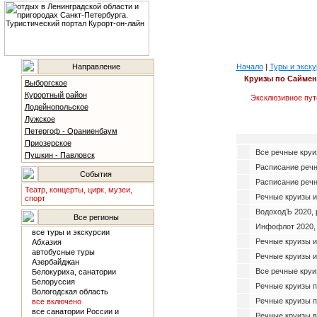
Направление
Начало
|
Туры и экску
Круизы по Саймен
Выборгское
Курортный район
Эксклюзивное пут
Лодейнопольское
Лужское
Петергоф - Ораниенбаум
Приозерское
Все речные круи
Пушкин - Павловск
Расписание реч
События
Расписание речн
Театр, концерты, цирк, музеи,
Речные круизы и
спорт
ВодоходЪ 2020, 
Все регионы
Инфофлот 2020,
все туры и экскурсии
Речные круизы и
Абхазия
автобусные туры
Речные круизы и
Азербайджан
Все речные круи
Белокуриха, санатории
Белоруссия
Речные круизы п
Вологодская область
Речные круизы п
все включено
все санатории России и
Речные круизы в