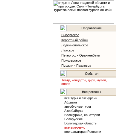
Направление
Выборгское
Курортный район
Лодейнопольское
Лужское
Петергоф - Ораниенбаум
Приозерское
Пушкин - Павловск
События
Театр, концерты, цирк, музеи,
спорт
Все регионы
все туры и экскурсии
Абхазия
автобусные туры
Азербайджан
Белокуриха, санатории
Белоруссия
Вологодская область
все включено
все санатории России и