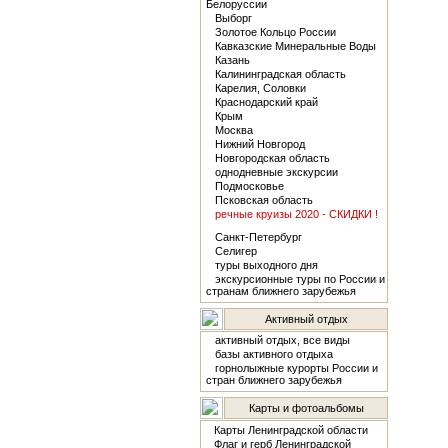
Белоруссии
Выборг
Золотое Кольцо России
Кавказские Минеральные Воды
Казань
Калининградская область
Карелия, Соловки
Краснодарский край
Крым
Москва
Нижний Новгород
Новгородская область
однодневные экскурсии
Подмосковье
Псковская область
речные круизы 2020 - СКИДКИ !
Санкт-Петербург
Селигер
туры выходного дня
экскурсионные туры по России и
странам ближнего зарубежья
Активный отдых
активный отдых, все виды
базы активного отдыха
горнолыжные курорты России и
стран ближнего зарубежья
Карты и фотоальбомы
Карты Ленинградской области
Флаг и герб Ленинградской