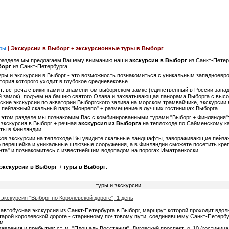
ры
|
Экскурсии в Выборг + экскурсионные туры в Выборг
 разделе мы предлагаем Вашему вниманию наши
экскурсии в Выборг
из Санкт-Петер
борг
из Санкт-Петербурга.
ры и экскурсии в Выборг - это возможность познакомиться с уникальным западноевр
тория которого уходит в глубокое средневековье.
т: встреча с викингами в знаменитом выборгском замке (единственный в России запа
й замок), подъем на башню святого Олава и захватывающая панорама Выборга с высо
ские экскурсии по акватории Выборгского залива на морском трамвайчике, экскурсии 
 пейзажный скальный парк "Монрепо" + размещение в лучших гостиницах Выборга.
 этом разделе мы познакомим Вас с комбинированными турами "Выборг + Финляндия"
 экскурсия в Выборг + речная
экскурсия из Выборга
на теплоходе по Сайменскому к
ты в Финляндии.
сов экскурсии на теплоходе Вы увидите скальные ландшафты, завораживающие пейза
о перешейка и уникальные шлюзные сооружения, а в Финляндии сможете посетить кре
нта" и познакомитесь с известнейшим водопадом на порогах Иматранкоски.
экскурсии в Выборг
+
туры в Выборг
:
туры и экскурсии
экскурсия "Выборг по Королевской дороге", 1 день
 автобусная экскурсия из Санкт-Петербурга в Выборг, маршрут которой проходит вдол
тарой королевской дороге - старинному почтовому пути, соединявшему Санкт-Петербу
ом
равления и прибытия: ст. м. "Площадь Восстания", Лиговский проспект, д. 10 (гостиница