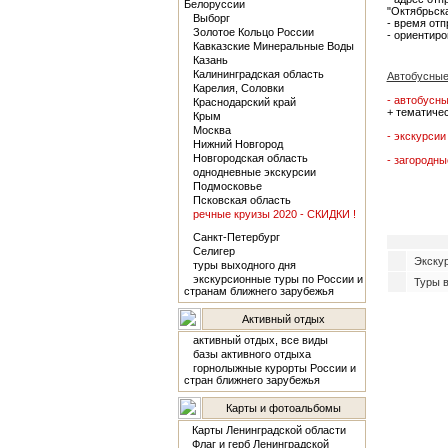
Белоруссии
"Октябрьска
Выборг
- время отп
Золотое Кольцо России
- ориентиро
Кавказские Минеральные Воды
Казань
Калининградская область
Автобусные
Карелия, Соловки
- автобусны
Краснодарский край
+ тематичес
Крым
Москва
- экскурсии
Нижний Новгород
Новгородская область
- загородны
однодневные экскурсии
Подмосковье
Псковская область
речные круизы 2020 - СКИДКИ !
Санкт-Петербург
Селигер
Экскур
туры выходного дня
экскурсионные туры по России и
Туры в
странам ближнего зарубежья
Активный отдых
активный отдых, все виды
базы активного отдыха
горнолыжные курорты России и
стран ближнего зарубежья
Карты и фотоальбомы
Карты Ленинградской области
Флаг и герб Ленинградской