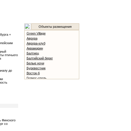
Объекты размещения
Green Village
бурга +
Аврора
опейским
Аврора-клуб
Аквамарин
дный
Балтиец
ты птичьего
Балтийский берег
в
Белые ночи
:
Буревестник
аналу до
Восток-6
Гелиос-отель
жи
пость
Дюны
Заря
Золотая долина
Игора
Коробицыно-Каскад
Красное озеро
Лосево Парк
Натали
ь Финского
Ольшаники
рг со
Пушкин