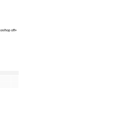
Райвола
Репинская
Северная Ривьера
Сестрорецкий курорт
Снежный
n/hop off»