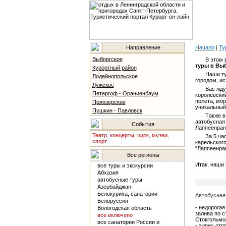
Направление
Начало
|
Ту
Выборгское
В этом
туры в Вы
Курортный район
Наши ту
Лодейнопольское
городом, ис
Лужское
Вас жду
Петергоф - Ораниенбаум
королевски
полета, мор
Приозерское
уникальный
Пушкин - Павловск
Также в
автобусная
События
Лаппеенран
Театр, концерты, цирк, музеи,
За 5 ча
спорт
карельског
"Лаппеенра
Все регионы
Итак, наши
все туры и экскурсии
Абхазия
автобусные туры
Азербайджан
Белокуриха, санатории
Автобусная 
Белоруссия
- недорогая
Вологодская область
залива по с
все включено
Стокгольм
все санатории России и
- адрес отп