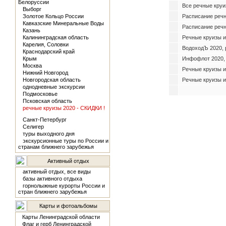
Белоруссии
Все речные круи
Выборг
Золотое Кольцо России
Расписание реч
Кавказские Минеральные Воды
Расписание речн
Казань
Калининградская область
Речные круизы и
Карелия, Соловки
ВодоходЪ 2020, 
Краснодарский край
Крым
Инфофлот 2020,
Москва
Речные круизы и
Нижний Новгород
Новгородская область
Речные круизы и
однодневные экскурсии
Подмосковье
Псковская область
речные круизы 2020 - СКИДКИ !
Санкт-Петербург
Селигер
туры выходного дня
экскурсионные туры по России и
странам ближнего зарубежья
Активный отдых
активный отдых, все виды
базы активного отдыха
горнолыжные курорты России и
стран ближнего зарубежья
Карты и фотоальбомы
Карты Ленинградской области
Флаг и герб Ленинградской