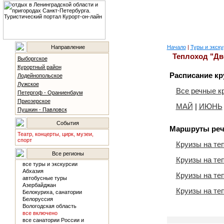
Направление
Начало
|
Туры и экску
Теплоход "Дв
Выборгское
Курортный район
Расписание кр
Лодейнопольское
Лужское
Все речные к
Петергоф - Ораниенбаум
Приозерское
МАЙ
|
ИЮНЬ
Пушкин - Павловск
События
Маршруты реч
Театр, концерты, цирк, музеи,
спорт
Круизы на те
Все регионы
Круизы на те
все туры и экскурсии
Абхазия
Круизы на те
автобусные туры
Азербайджан
Круизы на те
Белокуриха, санатории
Белоруссия
Вологодская область
все включено
все санатории России и