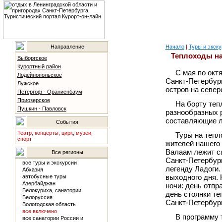
Направление
Начало
|
Туры и экску
Теплоходы н
Выборгское
Курортный район
С мая по окт
Лодейнопольское
Санкт-Петербур
Лужское
остров на север
Петергоф - Ораниенбаум
Приозерское
На борту теп
Пушкин - Павловск
разнообразных 
составляющие л
События
Театр, концерты, цирк, музеи,
Туры на тепл
спорт
жителей нашего 
Валаам лежит са
Все регионы
Санкт-Петербург
все туры и экскурсии
легенду Ладоги
Абхазия
выходного дня. 
автобусные туры
Азербайджан
ночи: день отпр
Белокуриха, санатории
день стоянки те
Белоруссия
Санкт-Петербург
Вологодская область
все включено
В программу 
все санатории России и