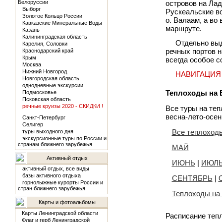
Белоруссии
островов на Лад
Выборг
Рускеальские во
Золотое Кольцо России
о. Валаам, а во
Кавказские Минеральные Воды
маршруте.
Казань
Калининградская область
Отдельно вы
Карелия, Соловки
речных портов н
Краснодарский край
Крым
всегда особое с
Москва
Нижний Новгород
НАВИГАЦИЯ 2
Новгородская область
однодневные экскурсии
Теплоходы на 
Подмосковье
Псковская область
речные круизы 2020 - СКИДКИ !
Все туры на теп
весна-лето-осен
Санкт-Петербург
Селигер
Все теплоход
туры выходного дня
экскурсионные туры по России и
странам ближнего зарубежья
МАЙ
Активный отдых
ИЮНЬ
|
ИЮЛ
активный отдых, все виды
базы активного отдыха
СЕНТЯБРЬ
|
горнолыжные курорты России и
стран ближнего зарубежья
Теплоходы н
Карты и фотоальбомы
Карты Ленинградской области
Расписание теп
Флаг и герб Ленинградской