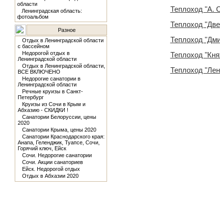
области
Теплоход "А. 
Ленинградская область:
фотоальбом
Теплоход "Две
Разное
Теплоход "Дм
Отдых в Ленинградской области
с бассейном
Недорогой отдых в
Теплоход "Кня
Ленинградской области
Отдых в Ленинградской области,
Теплоход "Лен
ВСЕ ВКЛЮЧЕНО
Недорогие санатории в
Ленинградской области
Речные круизы в Санкт-
Петербург
Круизы из Сочи в Крым и
Абхазию - СКИДКИ !
Санатории Белоруссии, цены
2020
Санатории Крыма, цены 2020
Санатории Краснодарского края:
Анапа, Геленджик, Туапсе, Сочи,
Горячий ключ, Ейск
Сочи. Недорогие санатории
Сочи. Акции санаториев
Ейск. Недорогой отдых
Отдых в Абхазии 2020