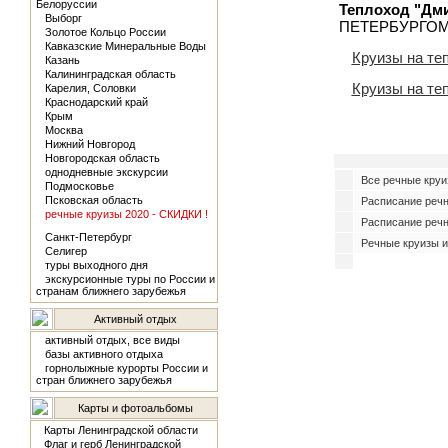
Белоруссии
Теплоход "Дм
Выборг
ПЕТЕРБУРГОМ
Золотое Кольцо России
Кавказские Минеральные Воды
Круизы на те
Казань
Калининградская область
Круизы на те
Карелия, Соловки
Краснодарский край
Крым
Москва
Нижний Новгород
Новгородская область
однодневные экскурсии
Все речные круи
Подмосковье
Псковская область
Расписание реч
речные круизы 2020 - СКИДКИ !
Расписание речн
Санкт-Петербург
Речные круизы и
Селигер
туры выходного дня
экскурсионные туры по России и
странам ближнего зарубежья
Активный отдых
активный отдых, все виды
базы активного отдыха
горнолыжные курорты России и
стран ближнего зарубежья
Карты и фотоальбомы
Карты Ленинградской области
Флаг и герб Ленинградской