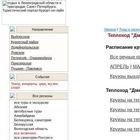
Направление
Начало
|
Туры и экску
Теплоход "Д
Выборгское
Курортный район
Расписание кр
Лодейнопольское
Лужское
Все речные к
Петергоф - Ораниенбаум
Приозерское
АПРЕЛЬ
|
МА
Пушкин - Павловск
Круизы выход
События
Театр, концерты, цирк, музеи,
спорт
Теплоход "Дм
Все регионы
Круизы на те
все туры и экскурсии
Абхазия
Круизы на те
автобусные туры
Азербайджан
Круизы на те
Белокуриха, санатории
Белоруссия
Круизы на те
Вологодская область
все включено
все санатории России и