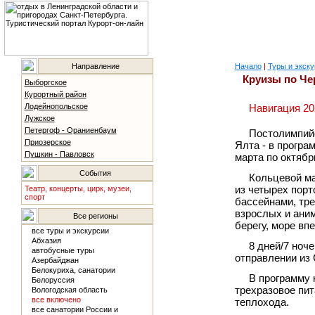
Направление
Начало
|
Туры и экску
Круизы по Ч
Выборгское
Курортный район
Лодейнопольское
Навигация 20
Лужское
Петергоф - Ораниенбаум
Постолимпийс
Приозерское
Ялта - в програ
Пушкин - Павловск
марта по октябр
События
Кольцевой ма
из четырех порт
Театр, концерты, цирк, музеи,
спорт
бассейнами, тре
взрослых и аним
Все регионы
берегу, море вп
все туры и экскурсии
Абхазия
8 дней/7 ноч
автобусные туры
отправлении из 
Азербайджан
Белокуриха, санатории
В программу 
Белоруссия
трехразовое пит
Вологодская область
все включено
теплохода.
все санатории России и