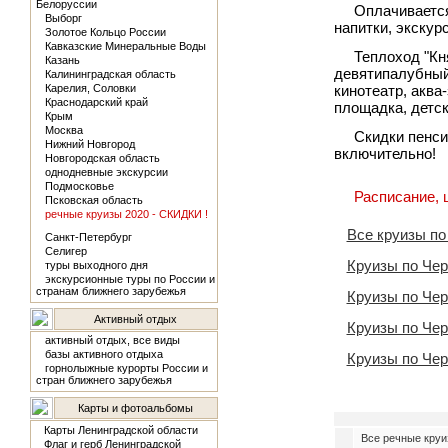
Белоруссии
Оплачивается
Выборг
напитки, экскур
Золотое Кольцо России
Кавказские Минеральные Воды
Теплоход "Кн
Казань
девятипалубный 
Калининградская область
Карелия, Соловки
кинотеатр, аква
Краснодарский край
площадка, детск
Крым
Москва
Скидки пенси
Нижний Новгород
включительно!
Новгородская область
однодневные экскурсии
Подмосковье
Расписание, 
Псковская область
речные круизы 2020 - СКИДКИ !
Все круизы п
Санкт-Петербург
Селигер
Круизы по Чер
туры выходного дня
экскурсионные туры по России и
странам ближнего зарубежья
Круизы по Че
Активный отдых
Круизы по Че
активный отдых, все виды
базы активного отдыха
Круизы по Че
горнолыжные курорты России и
стран ближнего зарубежья
Карты и фотоальбомы
Карты Ленинградской области
Все речные круи
Флаг и герб Ленинградской