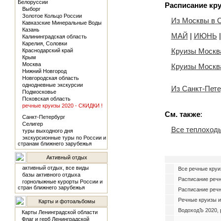
Белоруссии
Расписание кр
Выборг
Золотое Кольцо России
Из Москвы в С
Кавказские Минеральные Воды
Казань
МАЙ
|
ИЮНЬ
Калининградская область
Карелия, Соловки
Круизы Москва
Краснодарский край
Крым
Москва
Круизы Москва
Нижний Новгород
Новгородская область
однодневные экскурсии
Из Санкт-Пете
Подмосковье
Псковская область
речные круизы 2020 - СКИДКИ !
См. также
:
Санкт-Петербург
Селигер
Все теплоходы
туры выходного дня
экскурсионные туры по России и
странам ближнего зарубежья
Активный отдых
активный отдых, все виды
Все речные круи
базы активного отдыха
Расписание реч
горнолыжные курорты России и
стран ближнего зарубежья
Расписание речн
Речные круизы и
Карты и фотоальбомы
ВодоходЪ 2020, 
Карты Ленинградской области
Флаг и герб Ленинградской