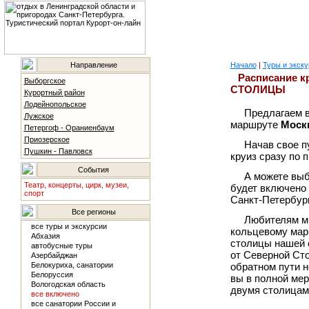
Направление
Начало
|
Туры и экску
Расписание к
Выборгское
СТОЛИЦЫ
Курортный район
Лодейнопольское
Предлагаем в
Лужское
маршруте
Моск
Петергоф - Ораниенбаум
Приозерское
Начав свое п
Пушкин - Павловск
круиз сразу по 
События
А можете выб
Театр, концерты, цирк, музеи,
будет включено 
спорт
Санкт-Петербург
Все регионы
Любителям мн
все туры и экскурсии
кольцевому марш
Абхазия
столицы нашей 
автобусные туры
от Северной Ст
Азербайджан
Белокуриха, санатории
обратном пути н
Белоруссия
вы в полной мер
Вологодская область
двумя столицам
все включено
все санатории России и