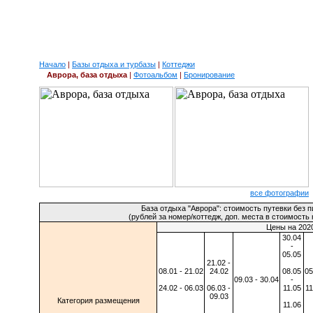
Начало
|
Базы отдыха и турбазы
|
Коттеджи
Аврора, база отдыха
|
Фотоальбом
|
Бронирование
все фотографии
База отдыха "Аврора": стоимость путевки без 
(рублей за номер/коттедж, доп. места в стоимость 
Цены на 2020
30.04
-
05.05
21.02 -
08.01 - 21.02
24.02
08.05
05
09.03 - 30.04
-
24.02 - 06.03
06.03 -
11.05
11
09.03
Категория размещения
11.06