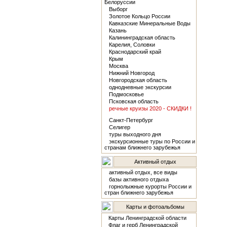
Белоруссии
Выборг
Золотое Кольцо России
Кавказские Минеральные Воды
Казань
Калининградская область
Карелия, Соловки
Краснодарский край
Крым
Москва
Нижний Новгород
Новгородская область
однодневные экскурсии
Подмосковье
Псковская область
речные круизы 2020 - СКИДКИ !
Санкт-Петербург
Селигер
туры выходного дня
экскурсионные туры по России и
странам ближнего зарубежья
Активный отдых
активный отдых, все виды
базы активного отдыха
горнолыжные курорты России и
стран ближнего зарубежья
Карты и фотоальбомы
Карты Ленинградской области
Флаг и герб Ленинградской