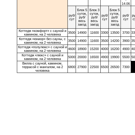
-
14.06
Блок 5
Блок 3
Блок 5
суток,
суток,
суток,
руб/
руб/
руб/
ру
руб/
руб/
руб/
сут
сут
сут
с
весь
весь
весь
заезд
заезд
заезд
Коттедж «комфорт» с сауной и
3500
14900
11600
3300
13500
3700
33
камином, на 2 человека
Коттедж «юниор» без сауны, с
3500
14900
11600
3500
14200
3900
35
камином, на 2 человека
Коттедж «полулюкс» с сауной и
4600
18900
15200
4000
16200
4900
40
камином, на 2 человека
Коттедж «люкс» с сауной и
5000
20000
16500
4900
19900
5500
50
камином, на 2 человека
Вилла с сауной, камином,
террасой с мангалом, на 2
6800
27900
22500
6500
26500
7300
человека