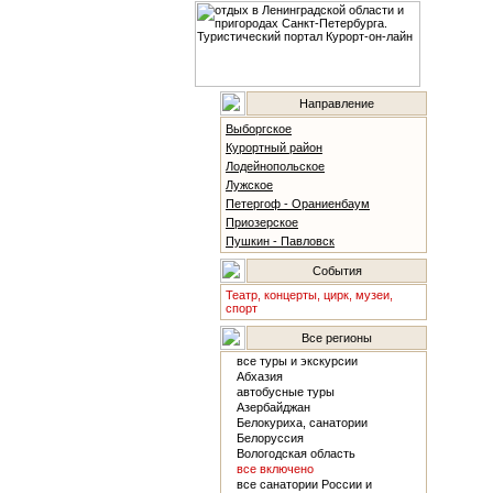
Направление
Выборгское
Курортный район
Лодейнопольское
Лужское
Петергоф - Ораниенбаум
Приозерское
Пушкин - Павловск
События
Театр, концерты, цирк, музеи,
спорт
Все регионы
все туры и экскурсии
Абхазия
автобусные туры
Азербайджан
Белокуриха, санатории
Белоруссия
Вологодская область
все включено
все санатории России и