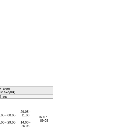
питания
не входят)
 год
29.05 -
.05 - 08.05
11.06
07.07 -
09.08
.05 - 29.05
14.06 -
26.06