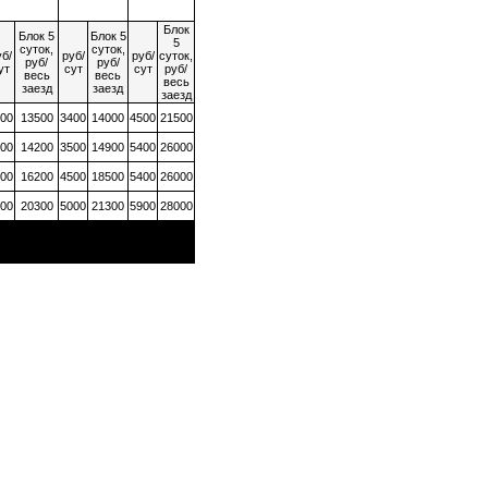
Блок
Блок 5
Блок 5
5
суток,
суток,
б/
руб/
руб/
суток,
руб/
руб/
ут
сут
сут
руб/
весь
весь
весь
заезд
заезд
заезд
00
13500
3400
14000
4500
21500
00
14200
3500
14900
5400
26000
00
16200
4500
18500
5400
26000
00
20300
5000
21300
5900
28000