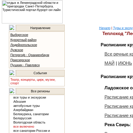
Направление
Начало
|
Туры и экску
Теплоход "Ле
Выборгское
Курортный район
Расписание кр
Лодейнопольское
Лужское
Все речные к
Петергоф - Ораниенбаум
Приозерское
МАЙ
|
ИЮНЬ
Пушкин - Павловск
События
Расписание кр
Театр, концерты, цирк, музеи,
спорт
Ладожское о
Все регионы
Расписание к
все туры и экскурсии
Абхазия
Расписание к
автобусные туры
Азербайджан
Белокуриха, санатории
Расписание к
Белоруссия
Вологодская область
Река Свирь
:
все включено
все санатории России и