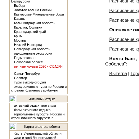
Расписание к
Белоруссии
Выборг
Расписание к
Золотое Кольцо России
Кавказские Минеральные Воды
Казань
Расписание к
Калининградская область
Карелия, Соловки
Онежское оз
Краснодарский край
Крым
Расписание к
Москва
Нижний Новгород
Расписание к
Новгородская область
однодневные экскурсии
Подмосковье
Волго-Балт
,
Псковская область
Соболев":
речные круизы 2020 - СКИДКИ !
Вытегра
|
Гор
Санкт-Петербург
Селигер
туры выходного дня
экскурсионные туры по России и
странам ближнего зарубежья
Активный отдых
активный отдых, все виды
базы активного отдыха
горнолыжные курорты России и
стран ближнего зарубежья
Карты и фотоальбомы
Карты Ленинградской области
Флаг и герб Ленинградской