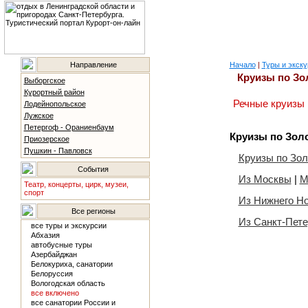
Направление
Начало
|
Туры и экску
Круизы по Зо
Выборгское
Курортный район
Речные круизы 
Лодейнопольское
Лужское
Петергоф - Ораниенбаум
Круизы по Зол
Приозерское
Пушкин - Павловск
Круизы по З
События
Из Москвы
|
М
Театр, концерты, цирк, музеи,
спорт
Из Нижнего Н
Все регионы
Из Санкт-Пете
все туры и экскурсии
Абхазия
автобусные туры
Азербайджан
Белокуриха, санатории
Белоруссия
Вологодская область
все включено
все санатории России и