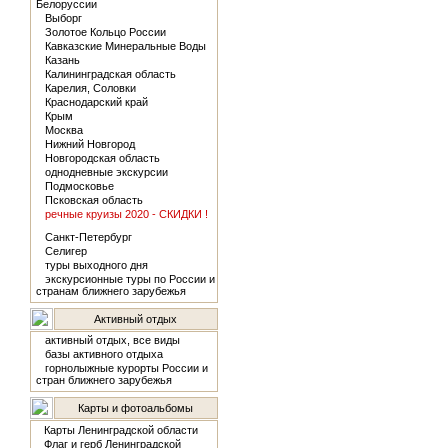
Белоруссии
Выборг
Золотое Кольцо России
Кавказские Минеральные Воды
Казань
Калининградская область
Карелия, Соловки
Краснодарский край
Крым
Москва
Нижний Новгород
Новгородская область
однодневные экскурсии
Подмосковье
Псковская область
речные круизы 2020 - СКИДКИ !
Санкт-Петербург
Селигер
туры выходного дня
экскурсионные туры по России и
странам ближнего зарубежья
Активный отдых
активный отдых, все виды
базы активного отдыха
горнолыжные курорты России и
стран ближнего зарубежья
Карты и фотоальбомы
Карты Ленинградской области
Флаг и герб Ленинградской