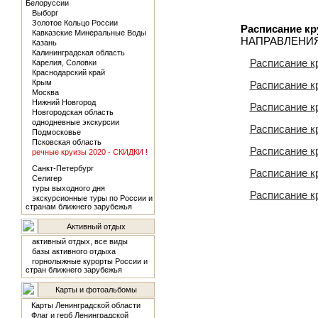
Белоруссии
Выборг
Золотое Кольцо России
Расписание кр
Кавказские Минеральные Воды
НАПРАВЛЕНИ
Казань
Калининградская область
Расписание к
Карелия, Соловки
Краснодарский край
Крым
Расписание к
Москва
Нижний Новгород
Расписание к
Новгородская область
однодневные экскурсии
Расписание к
Подмосковье
Псковская область
Расписание к
речные круизы 2020 - СКИДКИ !
Санкт-Петербург
Расписание к
Селигер
туры выходного дня
Расписание к
экскурсионные туры по России и
странам ближнего зарубежья
Активный отдых
активный отдых, все виды
базы активного отдыха
горнолыжные курорты России и
стран ближнего зарубежья
Карты и фотоальбомы
Карты Ленинградской области
Флаг и герб Ленинградской