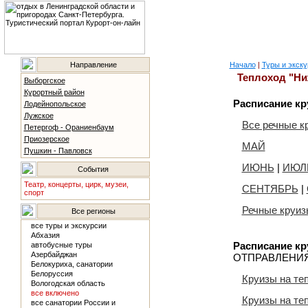
Направление
Начало
|
Туры и экску
Теплоход "Ни
Выборгское
Курортный район
Расписание кр
Лодейнопольское
Лужское
Все речные к
Петергоф - Ораниенбаум
Приозерское
МАЙ
Пушкин - Павловск
ИЮНЬ
|
ИЮЛ
События
Театр, концерты, цирк, музеи,
СЕНТЯБРЬ
|
спорт
Речные круиз
Все регионы
все туры и экскурсии
Абхазия
Расписание кр
автобусные туры
Азербайджан
ОТПРАВЛЕНИЯ
Белокуриха, санатории
Белоруссия
Круизы на те
Вологодская область
все включено
Круизы на те
все санатории России и