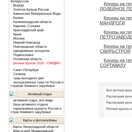
Белоруссии
Круизы на т
Выборг
ЛОДЕЙНОЕ П
Золотое Кольцо России
Кавказские Минеральные Воды
Круизы на т
Казань
Калининградская область
МАНДРОГИ
Карелия, Соловки
Краснодарский край
Круизы на т
Крым
ПЕТРОЗАВОД
Москва
Нижний Новгород
Круизы на т
Новгородская область
СВИРЬСТРОЙ
однодневные экскурсии
Подмосковье
Псковская область
Круизы на т
речные круизы 2020 - СКИДКИ !
СОРТАВАЛУ
Санкт-Петербург
Селигер
туры выходного дня
экскурсионные туры по России и
странам ближнего зарубежья
Все речные круи
Активный отдых
Расписание реч
активный отдых, все виды
Расписание речн
базы активного отдыха
горнолыжные курорты России и
Речные круизы и
стран ближнего зарубежья
Карты и фотоальбомы
Карты Ленинградской области
Флаг и герб Ленинградской