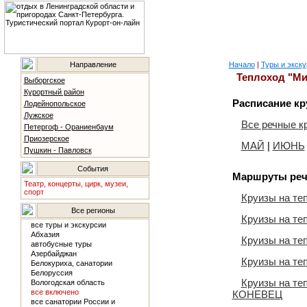
Направление
Начало
|
Туры и экску
Теплоход "М
Выборгское
Курортный район
Расписание кр
Лодейнопольское
Лужское
Все речные к
Петергоф - Ораниенбаум
Приозерское
МАЙ
|
ИЮНЬ
Пушкин - Павловск
События
Маршруты реч
Театр, концерты, цирк, музеи,
спорт
Круизы на т
Все регионы
Круизы на т
все туры и экскурсии
Абхазия
Круизы на т
автобусные туры
Азербайджан
Круизы на т
Белокуриха, санатории
Белоруссия
Круизы на т
Вологодская область
все включено
КОНЕВЕЦ
все санатории России и