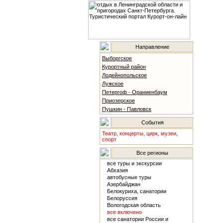
Направление
Выборгское
Курортный район
Лодейнопольское
Лужское
Петергоф - Ораниенбаум
Приозерское
Пушкин - Павловск
События
Театр, концерты, цирк, музеи,
спорт
Все регионы
все туры и экскурсии
Абхазия
автобусные туры
Азербайджан
Белокуриха, санатории
Белоруссия
Вологодская область
все включено
все санатории России и