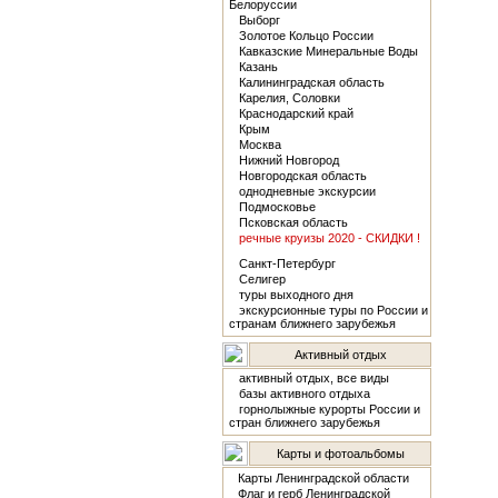
Белоруссии
Выборг
Золотое Кольцо России
Кавказские Минеральные Воды
Казань
Калининградская область
Карелия, Соловки
Краснодарский край
Крым
Москва
Нижний Новгород
Новгородская область
однодневные экскурсии
Подмосковье
Псковская область
речные круизы 2020 - СКИДКИ !
Санкт-Петербург
Селигер
туры выходного дня
экскурсионные туры по России и
странам ближнего зарубежья
Активный отдых
активный отдых, все виды
базы активного отдыха
горнолыжные курорты России и
стран ближнего зарубежья
Карты и фотоальбомы
Карты Ленинградской области
Флаг и герб Ленинградской