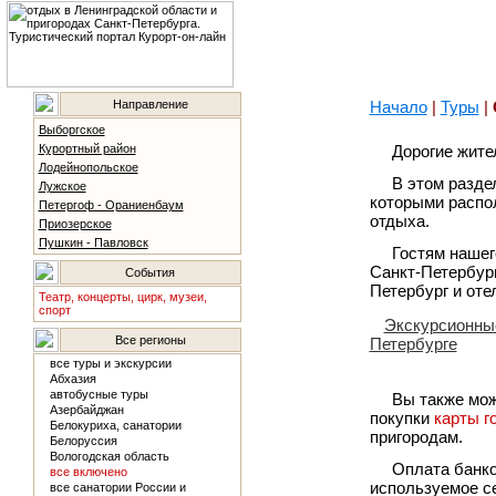
Направление
Начало
|
Туры
|
Выборгское
Курортный район
Дорогие жите
Лодейнопольское
В этом разде
Лужское
которыми распол
Петергоф - Ораниенбаум
отдыха.
Приозерское
Пушкин - Павловск
Гостям нашег
Санкт-Петербург
События
Петербург и оте
Театр, концерты, цирк, музеи,
спорт
Экскурсионные
Все регионы
Петербурге
все туры и экскурсии
Абхазия
автобусные туры
Вы также мож
Азербайджан
покупки
карты г
Белокуриха, санатории
пригородам.
Белоруссия
Вологодская область
Оплата банко
все включено
используемое с
все санатории России и