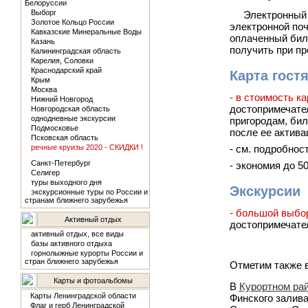
Белоруссии
Выборг
Электронный 
Золотое Кольцо России
электронной поч
Кавказские Минеральные Воды
оплаченный бил
Казань
получить при пр
Калининградская область
Карелия, Соловки
Краснодарский край
Карта гост
Крым
Москва
- в стоимость к
Нижний Новгород
достопримечател
Новгородская область
однодневные экскурсии
пригородам, бил
Подмосковье
после ее актива
Псковская область
речные круизы 2020 - СКИДКИ !
- см. подробнос
Санкт-Петербург
- экономия до 5
Селигер
туры выходного дня
Экскурсии
экскурсионные туры по России и
странам ближнего зарубежья
- большой выбо
Активный отдых
достопримечател
активный отдых, все виды
базы активного отдыха
горнолыжные курорты России и
стран ближнего зарубежья
Отметим также в
Карты и фотоальбомы
В
Курортном рай
Карты Ленинградской области
Финского залива
Флаг и герб Ленинградской