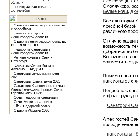
Сестрорецк, Сол
области
Смолячково, ра
Ленинградская область:
фотоальбом
Белые ночи
,
Дю
Разное
Все санатории 
Отдых в Ленинградской области
лечебной базой
с бассейном
различного про
Недорогой отдых в
Ленинградской области
Отлично развита
Отдых в Ленинградской области,
ВСЕ ВКЛЮЧЕНО
возможность тем
Недорогие санатории в
добраться до бл
Ленинградской области
Вы сможете доех
Речные круизы в Санкт-
Петербург
совместить отды
Круизы из Сочи в Крым и
Абхазию - СКИДКИ !
Санатории Белоруссии, цены
Помимо санатор
2020
пансионатов с л
Санатории Крыма, цены 2020
Санатории Краснодарского края:
Анапа, Геленджик, Туапсе, Сочи,
Подробно с сана
Горячий ключ, Ейск
инфраструктуро
Сочи. Недорогие санатории
Сочи. Акции санаториев
Санатории Сан
Ейск. Недорогой отдых
Отдых в Абхазии 2020
А тех гостей Са
природе недале
пансионаты
|