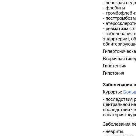
- венозная нед
- флебиты
- тромбофлеби
- посттромбоэ
- атеросклерот
- ревматизм с 
- заболевания 
эндартериит, о
облитерирующий
Гипертоническа
Вторичная гипе
Гипотензия
Гипотония
Заболевания 
Курорты:
Больш
- последствия 
центральной не
последствия чер
санаториях ку
Заболевания п
- невриты