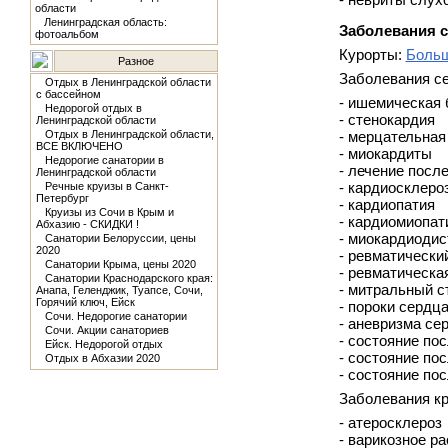
области
Ленинградская область:
Заболевания 
фотоальбом
Курорты:
Больш
Разное
Заболевания с
Отдых в Ленинградской области
с бассейном
- ишемическая 
Недорогой отдых в
- стенокардия
Ленинградской области
Отдых в Ленинградской области,
- мерцательная
ВСЕ ВКЛЮЧЕНО
- миокардиты
Недорогие санатории в
- лечение посл
Ленинградской области
- кардиосклеро
Речные круизы в Санкт-
Петербург
- кардиопатия
Круизы из Сочи в Крым и
- кардиомиопат
Абхазию - СКИДКИ !
- миокардиоди
Санатории Белоруссии, цены
2020
- ревматически
Санатории Крыма, цены 2020
- ревматическа
Санатории Краснодарского края:
- митральный с
Анапа, Геленджик, Туапсе, Сочи,
Горячий ключ, Ейск
- пороки сердц
Сочи. Недорогие санатории
- аневризма се
Сочи. Акции санаториев
- состояние по
Ейск. Недорогой отдых
- состояние по
Отдых в Абхазии 2020
- состояние по
Заболевания кр
- атеросклероз
- варикозное р