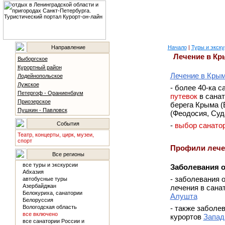
Направление
Начало
|
Туры и экску
Лечение в Кр
Выборгское
Курортный район
Лечение в Крым
Лодейнопольское
Лужское
- более 40-ка 
Петергоф - Ораниенбаум
путевок
в санат
Приозерское
берега Крыма (
Пушкин - Павловск
(Феодосия, Суд
События
-
выбор санато
Театр, концерты, цирк, музеи,
спорт
Профили лече
Все регионы
все туры и экскурсии
Заболевания о
Абхазия
- заболевания 
автобусные туры
Азербайджан
лечения в сана
Белокуриха, санатории
Алушта
Белоруссия
Вологодская область
- также заболе
все включено
курортов
Запад
все санатории России и