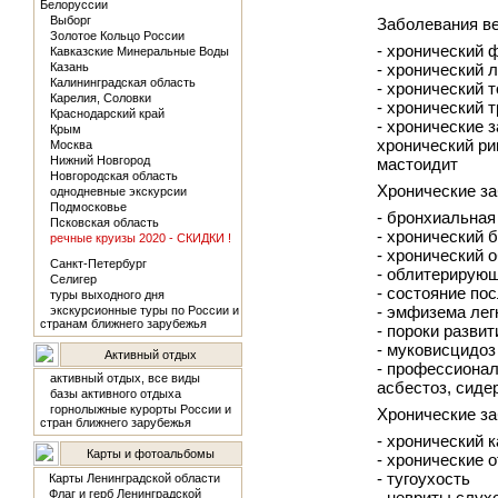
Белоруссии
Выборг
Заболевания ве
Золотое Кольцо России
- хронический 
Кавказские Минеральные Воды
Казань
- хронический 
Калининградская область
- хронический 
Карелия, Соловки
- хронический 
Краснодарский край
- хронические 
Крым
хронический ри
Москва
Нижний Новгород
мастоидит
Новгородская область
Хронические за
однодневные экскурсии
Подмосковье
- бронхиальная
Псковская область
- хронический 
речные круизы 2020 - СКИДКИ !
- хронический 
Санкт-Петербург
- облитерирую
Селигер
- состояние по
туры выходного дня
- эмфизема лег
экскурсионные туры по России и
странам ближнего зарубежья
- пороки разви
- муковисцидоз
Активный отдых
- профессиональ
активный отдых, все виды
асбестоз, сиде
базы активного отдыха
горнолыжные курорты России и
Хронические за
стран ближнего зарубежья
- хронический к
Карты и фотоальбомы
- хронические 
- тугоухость
Карты Ленинградской области
Флаг и герб Ленинградской
- невриты слух