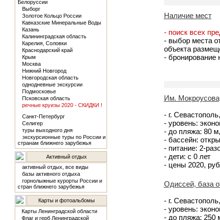
Белоруссии
Выборг
Наличие мест
Золотое Кольцо России
Кавказские Минеральные Воды
Казань
- поиск всех пр
Калининградская область
- выбор места о
Карелия, Соловки
объекта размещ
Краснодарский край
- бронирование
Крым
Москва
Нижний Новгород
Новгородская область
однодневные экскурсии
Подмосковье
Им. Мокроусова
Псковская область
речные круизы 2020 - СКИДКИ !
- г. Севастополь
Санкт-Петербург
- уровень: экон
Селигер
туры выходного дня
- до пляжа: 80 
экскурсионные туры по России и
- бассейн: откр
странам ближнего зарубежья
- питание: 2-ра
- дети: с 0 лет
Активный отдых
- цены 2020, руб
активный отдых, все виды
базы активного отдыха
горнолыжные курорты России и
Одиссей, база 
стран ближнего зарубежья
- г. Севастополь
Карты и фотоальбомы
- уровень: экон
Карты Ленинградской области
- до пляжа: 250
Флаг и герб Ленинградской