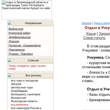
Направление
Начало
|
Туры и экску
Отдых в Учку
Выборгское
Курортный район
Крым
|
Западн
Лодейнопольское
Севастополь
Лужское
Петергоф - Ораниенбаум
В этом разде
Приозерское
Учкуевке - пляж
Пушкин - Павловск
Учкуевка
, С
События
- курортная 
Театр, концерты, цирк, музеи,
отличными пляж
спорт
- близость к
Все регионы
море со знакомс
славы.
все туры и экскурсии
Абхазия
автобусные туры
Отдых в Учк
Азербайджан
- базы отдых
Белокуриха, санатории
Белоруссия
- бронирован
Вологодская область
все включено
все санатории России и