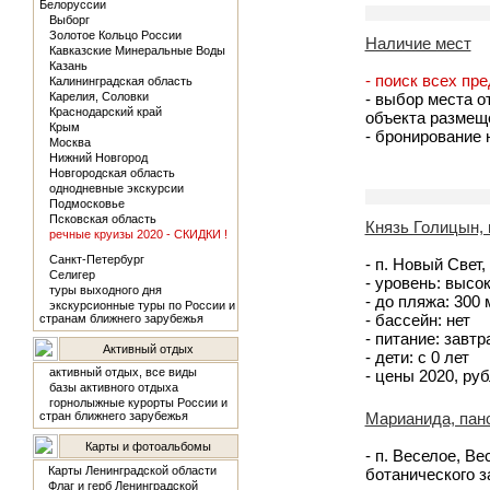
Белоруссии
Выборг
Золотое Кольцо России
Наличие мест
Кавказские Минеральные Воды
Казань
- поиск всех пр
Калининградская область
Карелия, Соловки
- выбор места о
Краснодарский край
объекта размещ
Крым
- бронирование
Москва
Нижний Новгород
Новгородская область
однодневные экскурсии
Подмосковье
Псковская область
Князь Голицын, 
речные круизы 2020 - СКИДКИ !
Санкт-Петербург
- п. Новый Свет,
Селигер
- уровень: высо
туры выходного дня
- до пляжа: 300
экскурсионные туры по России и
- бассейн: нет
странам ближнего зарубежья
- питание: завт
Активный отдых
- дети: с 0 лет
активный отдых, все виды
- цены 2020, руб
базы активного отдыха
горнолыжные курорты России и
стран ближнего зарубежья
Марианида, пан
Карты и фотоальбомы
- п. Веселое, Ве
Карты Ленинградской области
ботанического з
Флаг и герб Ленинградской