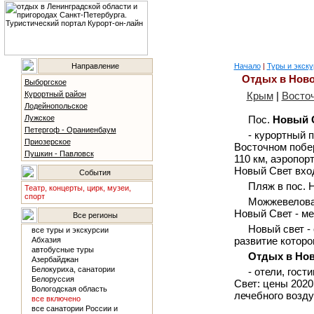
Направление
Начало
|
Туры и экску
Отдых в Ново
Выборгское
Курортный район
Крым
|
Восточ
Лодейнопольское
Лужское
Пос.
Новый 
Петергоф - Ораниенбаум
- курортный п
Приозерское
Восточном побер
Пушкин - Павловск
110 км, аэропорт
Новый Свет вход
События
Пляж в пос. 
Театр, концерты, цирк, музеи,
спорт
Можжевеловая
Новый Свет - м
Все регионы
Новый свет -
все туры и экскурсии
развитие которо
Абхазия
автобусные туры
Отдых в Нов
Азербайджан
Белокуриха, санатории
- отели, гос
Белоруссия
Свет: цены 2020
Вологодская область
лечебного возду
все включено
все санатории России и