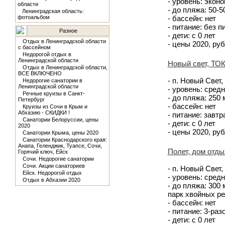
- уровень: экон
области
- до пляжа: 50-
Ленинградская область:
фотоальбом
- бассейн: нет
- питание: без п
Разное
- дети: с 0 лет
Отдых в Ленинградской области
- цены 2020, рубл
с бассейном
Недорогой отдых в
Ленинградской области
Новый свет, ТО
Отдых в Ленинградской области,
ВСЕ ВКЛЮЧЕНО
- п. Новый Свет,
Недорогие санатории в
Ленинградской области
- уровень: сред
Речные круизы в Санкт-
- до пляжа: 250
Петербург
- бассейн: нет
Круизы из Сочи в Крым и
Абхазию - СКИДКИ !
- питание: завтр
Санатории Белоруссии, цены
- дети: с 0 лет
2020
- цены 2020, рубл
Санатории Крыма, цены 2020
Санатории Краснодарского края:
Анапа, Геленджик, Туапсе, Сочи,
Полет, дом отды
Горячий ключ, Ейск
Сочи. Недорогие санатории
Сочи. Акции санаториев
- п. Новый Свет,
Ейск. Недорогой отдых
- уровень: сред
Отдых в Абхазии 2020
- до пляжа: 300
парк хвойных р
- бассейн: нет
- питание: 3-ра
- дети: с 0 лет