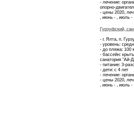
- лечение: орга
опорно-двигате
- цены 2020, лече
, июнь - , июль - 
Гурзуфский, сан
- г. Ялта, п. Гур
- уровень: сред
- до пляжа: 100
- бассейн: крыт
санатория "Ай-Д
- питание: 3-ра
- дети: с 4 лет
- лечение: орга
- цены 2020, лече
, июнь - , июль -