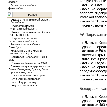
корпус Главный
области
- дети: с 4 лет
Ленинградская область:
фотоальбом
- лечение: серд
аппарат, эндокр
Разное
мужской полово
Отдых в Ленинградской области
- цены 2020, лече
с бассейном
, июнь - , июль - 
Недорогой отдых в
Ленинградской области
Отдых в Ленинградской области,
Ай-Петри, санат
ВСЕ ВКЛЮЧЕНО
Недорогие санатории в
Ленинградской области
- г. Ялта, п. Ко
Речные круизы в Санкт-
- уровень: сред
Петербург
- до пляжа: 50 
Круизы из Сочи в Крым и
Абхазию - СКИДКИ !
- бассейн: крыты
Санатории Белоруссии, цены
- питание: 3-ра
2020
- дети: с 1 года 
Санатории Крыма, цены 2020
Санатории Краснодарского края:
- лечение: орга
Анапа, Геленджик, Туапсе, Сочи,
сердечно-сосуд
Горячий ключ, Ейск
- цены 2020, лече
Сочи. Недорогие санатории
, июнь - , июль - 
Сочи. Акции санаториев
Ейск. Недорогой отдых
Отдых в Абхазии 2020
Белоруссия, са
- г. Ялта, п. Ко
- уровень: средн
- до пляжа: 480