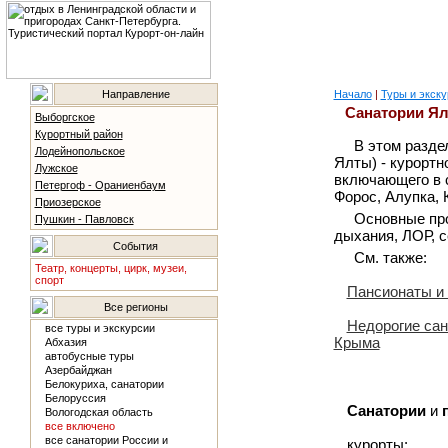
Направление
Начало
|
Туры и экску
Санатории Ял
Выборгское
Курортный район
В этом разд
Лодейнопольское
Ялты) - курортн
Лужское
включающего в с
Петергоф - Ораниенбаум
Форос, Алупка, 
Приозерское
Основные пр
Пушкин - Павловск
дыхания, ЛОР, с
События
См. также:
Театр, концерты, цирк, музеи,
спорт
Пансионаты и
Все регионы
Недорогие са
все туры и экскурсии
Крыма
Абхазия
автобусные туры
Азербайджан
Белокуриха, санатории
Белоруссия
Санатории
и
Вологодская область
все включено
все санатории России и
курорты: