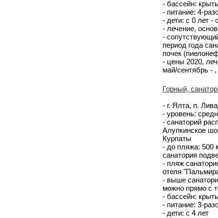
- бассейн: крыт
- питание: 4-ра
- дети: с 0 лет -
- лечение, осно
- сопутствующий
период года са
почек (пиелоне
- цены 2020, леч
май/сентябрь - ,
Горный, санатор
- г. Ялта, п. Лив
- уровень: сред
- санаторий рас
Алупкинское шос
Курпаты
- до пляжа: 500
санатория подве
- пляж санатори
отеля "Пальмир
- выше санатори
можно прямо с т
- бассейн: крыт
- питание: 3-раз
- дети: с 4 лет