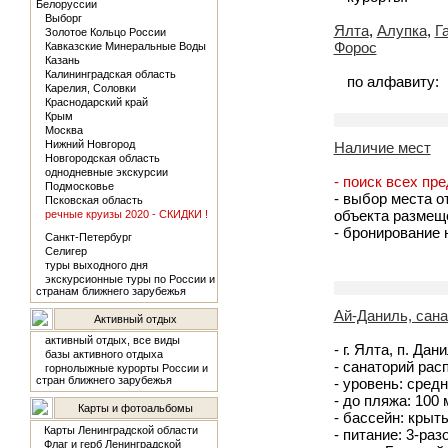
Белоруссии
Выборг
Ялта
,
Алупка
,
Г
Золотое Кольцо России
Форос
Кавказские Минеральные Воды
Казань
Калининградская область
по алфавиту:
Карелия, Соловки
Краснодарский край
Крым
Москва
Нижний Новгород
Наличие мест
Новгородская область
однодневные экскурсии
- поиск всех пр
Подмосковье
- выбор места о
Псковская область
объекта размещ
речные круизы 2020 - СКИДКИ !
- бронирование
Санкт-Петербург
Селигер
туры выходного дня
экскурсионные туры по России и
странам ближнего зарубежья
Ай-Даниль, сан
Активный отдых
активный отдых, все виды
- г. Ялта, п. Дан
базы активного отдыха
- санаторий рас
горнолыжные курорты России и
стран ближнего зарубежья
- уровень: средн
- до пляжа: 100
Карты и фотоальбомы
- бассейн: крыт
Карты Ленинградской области
- питание: 3-раз
Флаг и герб Ленинградской