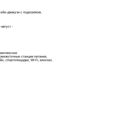
ссейн-джакузи с подогревом,
-август -
комплексное
омежуточные станции питания,
н, спортплощадки, Wi-Fi, кинозал,