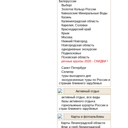
Белоруссии
Выборг
Золотое Кольцо России
Кавказские Минеральные Воды
Казань
Калининградская область
Карелия, Соловки
Краснодарский край
Крым
Москва
Нижний Новгород
Новгородская область
однодневные экскурсии
Подмосковье
Псковская область
речные круизы 2020 - СКИДКИ !
Санкт-Петербург
Селигер
туры выходного дня
экскурсионные туры по России и
странам ближнего зарубежья
Активный отдых
активный отдых, все виды
базы активного отдыха
горнолыжные курорты России и
стран ближнего зарубежья
Карты и фотоальбомы
Карты Ленинградской области
Флаг и герб Ленинградской