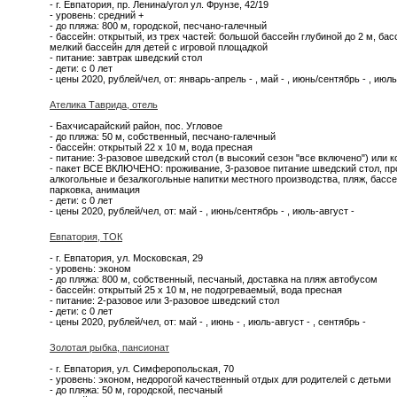
- г. Евпатория, пр. Ленина/угол ул. Фрунзе, 42/19
- уровень: средний +
- до пляжа: 800 м, городской, песчано-галечный
- бассейн: открытый, из трех частей: большой бассейн глубиной до 2 м, ба
мелкий бассейн для детей с игровой площадкой
- питание: завтрак шведский стол
- дети: с 0 лет
- цены 2020, рублей/чел, от: январь-апрель - , май - , июнь/сентябрь - , июль
Ателика Таврида, отель
- Бахчисарайский район, пос. Угловое
- до пляжа: 50 м, собственный, песчано-галечный
- бассейн: открытый 22 х 10 м, вода пресная
- питание: 3-разовое шведский стол (в высокий сезон "все включено") или 
- пакет ВСЕ ВКЛЮЧЕНО: проживание, 3-разовое питание шведский стол, пр
алкогольные и безалкогольные напитки местного производства, пляж, бассей
парковка, анимация
- дети: с 0 лет
- цены 2020, рублей/чел, от: май - , июнь/сентябрь - , июль-август -
Евпатория, ТОК
- г. Евпатория, ул. Московская, 29
- уровень: эконом
- до пляжа: 800 м, собственный, песчаный, доставка на пляж автобусом
- бассейн: открытый 25 х 10 м, не подогреваемый, вода пресная
- питание: 2-разовое или 3-разовое шведский стол
- дети: с 0 лет
- цены 2020, рублей/чел, от: май - , июнь - , июль-август - , сентябрь -
Золотая рыбка, пансионат
- г. Евпатория, ул. Симферопольская, 70
- уровень: эконом, недорогой качественный отдых для родителей с детьми
- до пляжа: 50 м, городской, песчаный