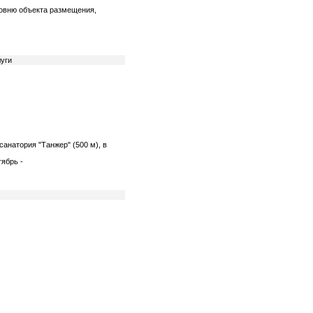
ровню объекта размещения,
уги
санатория "Танжер" (500 м), в
тябрь -