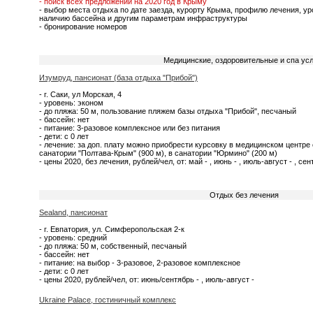
- поиск всех предложений на 2020 год в Крыму
- выбор места отдыха по дате заезда, курорту Крыма, профилю лечения, у
наличию бассейна и другим параметрам инфраструктуры
- бронирование номеров
Медицинские, оздоровительные и спа усл
Изумруд, пансионат (база отдыха "Прибой")
- г. Саки, ул Морская, 4
- уровень: эконом
- до пляжа: 50 м, пользование пляжем базы отдыха "Прибой", песчаный
- бассейн: нет
- питание: 3-разовое комплексное или без питания
- дети: с 0 лет
- лечение: за доп. плату можно приобрести курсовку в медицинском центре 
санатории "Полтава-Крым" (900 м), в санатории "Юрмино" (200 м)
- цены 2020, без лечения, рублей/чел, от: май - , июнь - , июль-август - , сен
Отдых без лечения
Sealand, пансионат
- г. Евпатория, ул. Симферопольская 2-к
- уровень: средний
- до пляжа: 50 м, собственный, песчаный
- бассейн: нет
- питание: на выбор - 3-разовое, 2-разовое комплексное
- дети: с 0 лет
- цены 2020, рублей/чел, от: июнь/сентябрь - , июль-август -
Ukraine Palace, гостиничный комплекс