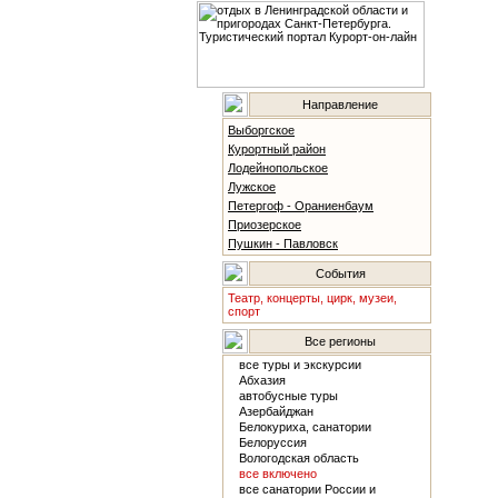
Направление
Выборгское
Курортный район
Лодейнопольское
Лужское
Петергоф - Ораниенбаум
Приозерское
Пушкин - Павловск
События
Театр, концерты, цирк, музеи,
спорт
Все регионы
все туры и экскурсии
Абхазия
автобусные туры
Азербайджан
Белокуриха, санатории
Белоруссия
Вологодская область
все включено
все санатории России и