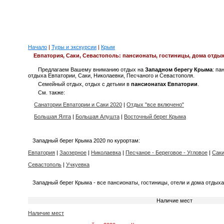
Начало
|
Туры и экскурсии
|
Крым
Евпатория, Саки, Севастополь: пансионаты, гостиницы, дома отдых
Предлагаем Вашему вниманию отдых на
Западном берегу Крыма
: па
отдыха Евпатории, Саки, Николаевки, Песчаного и Севастополя.
Семейный отдых, отдых с детьми в
пансионатах Евпатории
.
Cм. также:
Санатории Евпатории и Саки 2020
|
Отдых "все включено"
Большая Ялта
|
Большая Алушта
|
Восточный берег Крыма
Западный берег Крыма 2020 по курортам:
Евпатория
|
Заозерное
|
Николаевка
|
Песчаное - Береговое - Угловое
|
Сак
Севастополь
|
Учкуевка
Западный берег Крыма - все пансионаты, гостиницы, отели и дома отды
Наличие мест
Наличие мест