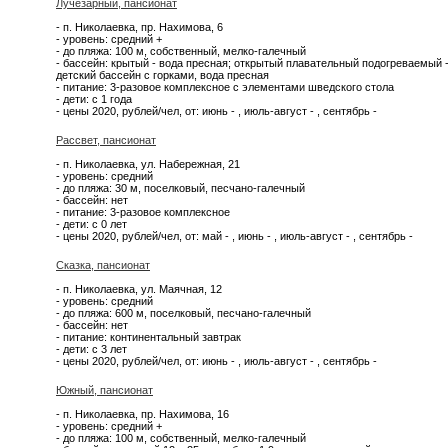
Лучезарный, пансионат
- п. Николаевка, пр. Нахимова, 6
- уровень: средний +
- до пляжа: 100 м, собственный, мелко-галечный
- бассейн: крытый - вода пресная; открытый плавательный подогреваемый -
детский бассейн с горками, вода пресная
- питание: 3-разовое комплексное с элементами шведского стола
- дети: с 1 года
- цены 2020, рублей/чел, от: июнь - , июль-август - , сентябрь -
Рассвет, пансионат
- п. Николаевка, ул. Набережная, 21
- уровень: средний
- до пляжа: 30 м, поселковый, песчано-галечный
- бассейн: нет
- питание: 3-разовое комплексное
- дети: с 0 лет
- цены 2020, рублей/чел, от: май - , июнь - , июль-август - , сентябрь -
Сказка, пансионат
- п. Николаевка, ул. Маячная, 12
- уровень: средний
- до пляжа: 600 м, поселковый, песчано-галечный
- бассейн: нет
- питание: континентальный завтрак
- дети: с 3 лет
- цены 2020, рублей/чел, от: июнь - , июль-август - , сентябрь -
Южный, пансионат
- п. Николаевка, пр. Нахимова, 16
- уровень: средний +
- до пляжа: 100 м, собственный, мелко-галечный