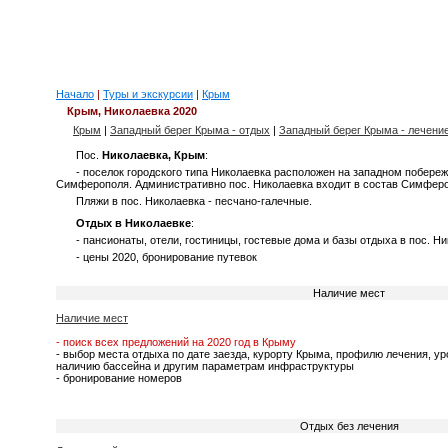
Начало
|
Туры и экскурсии
|
Крым
Крым, Николаевка 2020
Крым
|
Западный берег Крыма - отдых
|
Западный берег Крыма - лечени
Пос.
Николаевка, Крым
:
- поселок городского типа Николаевка расположен на западном побереж
Симферополя. Административно пос. Николаевка входит в состав Симферо
Пляжи в пос. Николаевка - песчано-галечные.
Отдых в Николаевке
:
- пансионаты, отели, гостиницы, гостевые дома и базы отдыха в пос. Н
- цены 2020, бронирование путевок
Наличие мест
Наличие мест
- поиск всех предложений на 2020 год в Крыму
- выбор места отдыха по дате заезда, курорту Крыма, профилю лечения, у
наличию бассейна и другим параметрам инфраструктуры
- бронирование номеров
Отдых без лечения