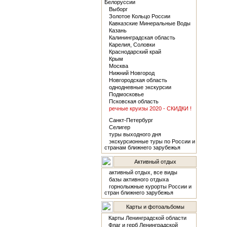
Белоруссии
Выборг
Золотое Кольцо России
Кавказские Минеральные Воды
Казань
Калининградская область
Карелия, Соловки
Краснодарский край
Крым
Москва
Нижний Новгород
Новгородская область
однодневные экскурсии
Подмосковье
Псковская область
речные круизы 2020 - СКИДКИ !
Санкт-Петербург
Селигер
туры выходного дня
экскурсионные туры по России и
странам ближнего зарубежья
Активный отдых
активный отдых, все виды
базы активного отдыха
горнолыжные курорты России и
стран ближнего зарубежья
Карты и фотоальбомы
Карты Ленинградской области
Флаг и герб Ленинградской