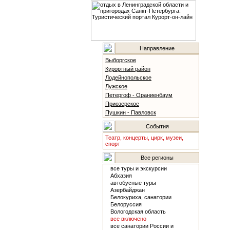
Направление
Выборгское
Курортный район
Лодейнопольское
Лужское
Петергоф - Ораниенбаум
Приозерское
Пушкин - Павловск
События
Театр, концерты, цирк, музеи,
спорт
Все регионы
все туры и экскурсии
Абхазия
автобусные туры
Азербайджан
Белокуриха, санатории
Белоруссия
Вологодская область
все включено
все санатории России и