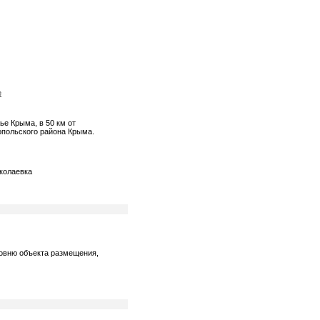
е
ье Крыма, в 50 км от
польского района Крыма.
иколаевка
ровню объекта размещения,