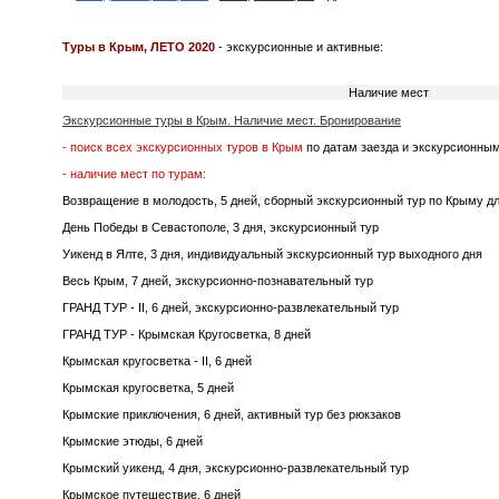
Туры в Крым, ЛЕТО 2020
- экскурсионные и активные:
Наличие мест
Экскурсионные туры в Крым. Наличие мест. Бронирование
- поиск всех экскурсионных туров в Крым
по датам заезда и экскурсионны
- наличие мест по турам:
Возвращение в молодость, 5 дней, сборный экскурсионный тур по Крыму д
День Победы в Севастополе, 3 дня, экскурсионный тур
Уикенд в Ялте, 3 дня, индивидуальный экскурсионный тур выходного дня
Весь Крым, 7 дней, экскурсионно-познавательный тур
ГРАНД ТУР - II, 6 дней, экскурсионно-развлекательный тур
ГРАНД ТУР - Крымская Кругосветка, 8 дней
Крымская кругосветка - II, 6 дней
Крымская кругосветка, 5 дней
Крымские приключения, 6 дней, активный тур без рюкзаков
Крымские этюды, 6 дней
Крымский уикенд, 4 дня, экскурсионно-развлекательный тур
Крымское путешествие, 6 дней