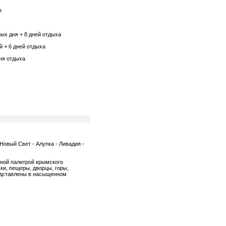
р
ых дня + 8 дней отдыха
й + 6 дней отдыха
дня отдыха
Новый Свет - Алупка - Ливадия -
нной палитрой крымского
ки, пещеры, дворцы, горы,
редставлены в насыщенном