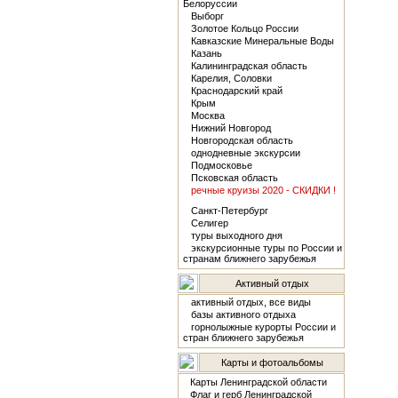
Белоруссии
Выборг
Золотое Кольцо России
Кавказские Минеральные Воды
Казань
Калининградская область
Карелия, Соловки
Краснодарский край
Крым
Москва
Нижний Новгород
Новгородская область
однодневные экскурсии
Подмосковье
Псковская область
речные круизы 2020 - СКИДКИ !
Санкт-Петербург
Селигер
туры выходного дня
экскурсионные туры по России и
странам ближнего зарубежья
Активный отдых
активный отдых, все виды
базы активного отдыха
горнолыжные курорты России и
стран ближнего зарубежья
Карты и фотоальбомы
Карты Ленинградской области
Флаг и герб Ленинградской