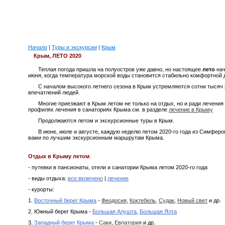
Начало
|
Туры и экскурсии
|
Крым
Крым, ЛЕТО 2020
Теплая погода пришла на полуостров уже давно, но настоящее
лето
нач
июня, когда температура морской воды становится стабильно комфортной 
С началом высокого летнего сезона в Крым устремляются сотни тысяч
впечатлений людей.
Многие приезжают в Крым летом не только на отдых, но и ради лечения
профилях лечения в санаториях Крыма см. в разделе
лечение в Крыму
Продолжаются летом и экскурсионные туры в Крым.
В июне, июле и августе, каждую неделю летом 2020-го года из Симфер
вами по лучшим экскурсионным маршрутам Крыма.
Отдых в Крыму летом
:
- путевки в пансионаты, отели и санатории Крыма летом 2020-го года
- виды отдыха:
все включено
|
лечение
- курорты:
1.
Восточный берег Крыма
-
Феодосия
,
Коктебель
,
Судак
,
Новый свет
и др.
2. Южный берег Крыма -
Большая Алушта
,
Большая Ялта
3.
Западный берег Крыма
-
Саки
,
Евпатория
и др.