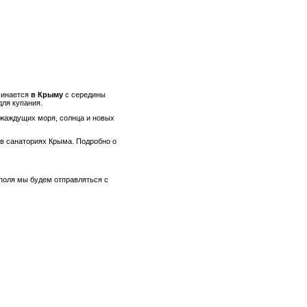
инается
в Крыму
с середины
для купания.
 жаждущих моря, солнца и новых
 в санаториях Крыма. Подробно о
ополя мы будем отправляться с