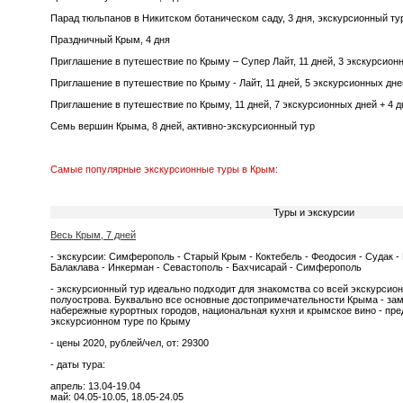
Парад тюльпанов в Никитском ботаническом саду, 3 дня, экскурсионный ту
Праздничный Крым, 4 дня
Приглашение в путешествие по Крыму ‒ Супер Лайт, 11 дней, 3 экскурсионн
Приглашение в путешествие по Крыму - Лайт, 11 дней, 5 экскурсионных дне
Приглашение в путешествие по Крыму, 11 дней, 7 экскурсионных дней + 4 
Семь вершин Крыма, 8 дней, активно-экскурсионный тур
Самые популярные экскурсионные туры в Крым:
Туры и экскурсии
Весь Крым, 7 дней
- экскурсии: Симферополь - Старый Крым - Коктебель - Феодосия - Судак - 
Балаклава - Инкерман - Севастополь - Бахчисарай - Симферополь
- экскурсионный тур идеально подходит для знакомства со всей экскурсио
полуострова. Буквально все основные достопримечательности Крыма - зам
набережные курортных городов, национальная кухня и крымское вино - п
экскурсионном туре по Крыму
- цены 2020, рублей/чел, от: 29300
- даты тура:
апрель: 13.04-19.04
май: 04.05-10.05, 18.05-24.05