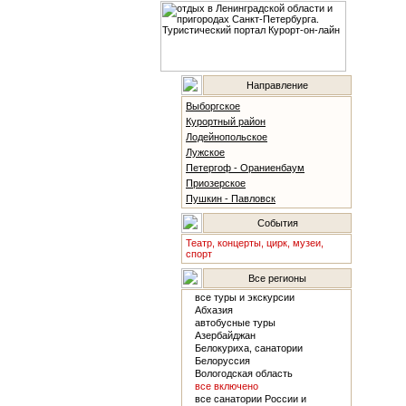
Направление
Выборгское
Курортный район
Лодейнопольское
Лужское
Петергоф - Ораниенбаум
Приозерское
Пушкин - Павловск
События
Театр, концерты, цирк, музеи,
спорт
Все регионы
все туры и экскурсии
Абхазия
автобусные туры
Азербайджан
Белокуриха, санатории
Белоруссия
Вологодская область
все включено
все санатории России и