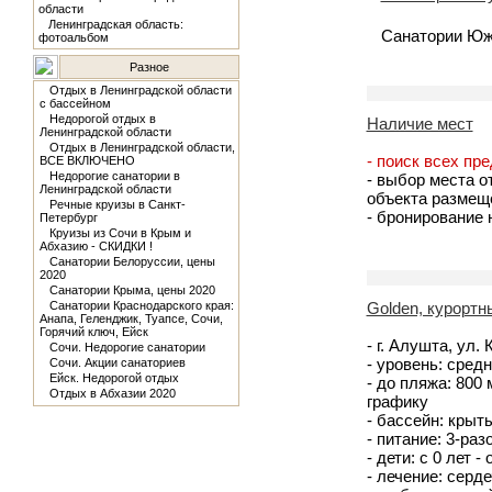
области
Ленинградская область:
Санатории Юж
фотоальбом
Разное
Отдых в Ленинградской области
с бассейном
Недорогой отдых в
Наличие мест
Ленинградской области
Отдых в Ленинградской области,
- поиск всех пр
ВСЕ ВКЛЮЧЕНО
Недорогие санатории в
- выбор места о
Ленинградской области
объекта размещ
Речные круизы в Санкт-
- бронирование
Петербург
Круизы из Сочи в Крым и
Абхазию - СКИДКИ !
Санатории Белоруссии, цены
2020
Санатории Крыма, цены 2020
Санатории Краснодарского края:
Golden, курортн
Анапа, Геленджик, Туапсе, Сочи,
Горячий ключ, Ейск
- г. Алушта, ул.
Сочи. Недорогие санатории
- уровень: средн
Сочи. Акции санаториев
Ейск. Недорогой отдых
- до пляжа: 800
Отдых в Абхазии 2020
графику
- бассейн: крыт
- питание: 3-ра
- дети: с 0 лет -
- лечение: серд