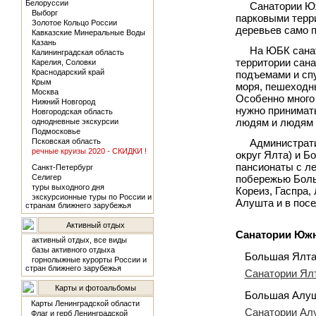
Белоруссии
Санатории Юж
Выборг
парковыми терр
Золотое Кольцо России
деревьев само 
Кавказские Минеральные Воды
Казань
На ЮБК санат
Калининградская область
территории сан
Карелия, Соловки
Краснодарский край
подъемами и сп
Крым
моря, пешеходны
Москва
Особенно много
Нижний Новгород
нужно принимать
Новгородская область
людям и людям 
однодневные экскурсии
Подмосковье
Псковская область
Администрат
речные круизы 2020 - СКИДКИ !
округ Ялта) и Б
пансионаты с л
Санкт-Петербург
Селигер
побережью Больш
туры выходного дня
Кореиз, Гаспра,
экскурсионные туры по России и
Алушта и в посе
странам ближнего зарубежья
Активный отдых
Санатории Южн
активный отдых, все виды
базы активного отдыха
Большая Ялта
горнолыжные курорты России и
стран ближнего зарубежья
Санатории Ял
Карты и фотоальбомы
Большая Алуш
Карты Ленинградской области
Санатории Ал
Флаг и герб Ленинградской