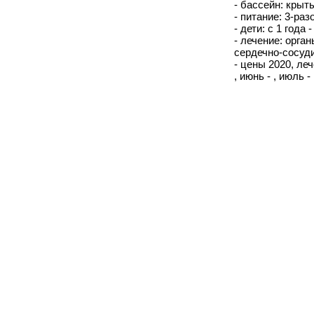
- бассейн: крыты
- питание: 3-ра
- дети: с 1 года 
- лечение: орга
сердечно-сосуд
- цены 2020, лече
, июнь - , июль - 