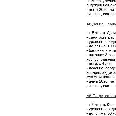
нетуберкулезной
эндокринная си
- цены 2020, лече
, июнь - , июль - 
Ай-Даниль, сан
- г. Ялта, п. Дан
- санаторий рас
- уровень: средн
- до пляжа: 100
- бассейн: крыт
- питание: 3-раз
корпус Главный
- дети: с 4 лет
- лечение: серд
аппарат, эндокр
мужской полово
- цены 2020, лече
, июнь - , июль - 
Ай-Петри, санат
- г. Ялта, п. Ко
- уровень: сред
- до пляжа: 50 