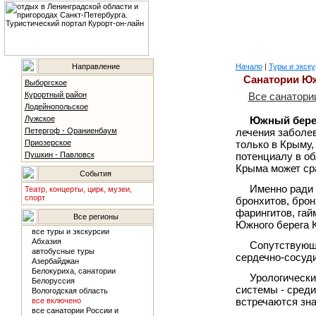
Направление
Начало
|
Туры и экску
Санатории Юж
Выборгское
Курортный район
Все санатори
Лодейнопольское
Лужское
Южный бере
Петергоф - Ораниенбаум
лечения заболе
Приозерское
только в Крыму,
Пушкин - Павловск
потенциалу в о
Крыма может ср
События
Именно ради 
Театр, концерты, цирк, музеи,
спорт
бронхитов, брон
фарингитов, гай
Все регионы
Южного берега К
все туры и экскурсии
Абхазия
Сопутствующи
автобусные туры
сердечно-сосуд
Азербайджан
Белокуриха, санатории
Урологически
Белоруссия
системы - сред
Вологодская область
встречаются зна
все включено
все санатории России и