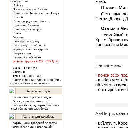
кожи.
Белоруссии
Выборг
Пляжи в Мисх
Золотое Кольцо России
Кавказские Минеральные Воды
Основные дос
Казань
Петри, Дворец 
Калининградская область
Карелия, Соловки
Отдых в Ми
Краснодарский край
Крым
- семейный о
Москва
Крым: бронирова
Нижний Новгород
пансионаты Мис
Новгородская область
однодневные экскурсии
Подмосковье
Псковская область
речные круизы 2020 - СКИДКИ !
Наличие мест
Санкт-Петербург
Селигер
- поиск всех пр
туры выходного дня
- выбор места о
экскурсионные туры по России и
странам ближнего зарубежья
объекта размещ
- бронирование
Активный отдых
активный отдых, все виды
базы активного отдыха
горнолыжные курорты России и
стран ближнего зарубежья
Ай-Петри, санат
Карты и фотоальбомы
- г. Ялта, п. Ко
Карты Ленинградской области
Флаг и герб Ленинградской
- уровень: сред