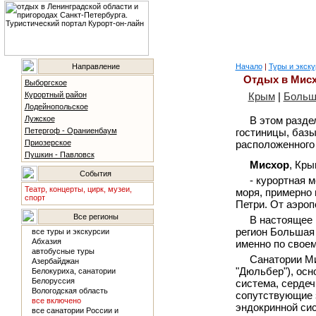
Направление
Начало
|
Туры и экску
Отдых в Мисх
Выборгское
Курортный район
Крым
|
Больш
Лодейнопольское
Лужское
В этом разде
Петергоф - Ораниенбаум
гостиницы, базы
Приозерское
расположенного
Пушкин - Павловск
Мисхор
, Кры
События
- курортная 
Театр, концерты, цирк, музеи,
моря, примерно 
спорт
Петри. От аэроп
Все регионы
В настоящее 
регион Большая 
все туры и экскурсии
Абхазия
именно по своем
автобусные туры
Санатории Ми
Азербайджан
"Дюльбер"), осн
Белокуриха, санатории
Белоруссия
система, сердеч
Вологодская область
сопутствующие з
все включено
эндокринной си
все санатории России и