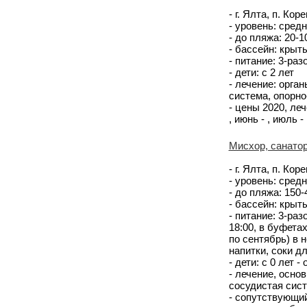
- г. Ялта, п. Ко
- уровень: средн
- до пляжа: 20-
- бассейн: крыт
- питание: 3-ра
- дети: с 2 лет
- лечение: орга
система, опорно
- цены 2020, лече
, июнь - , июль - 
Мисхор, санато
- г. Ялта, п. Ко
- уровень: сред
- до пляжа: 150
- бассейн: крыт
- питание: 3-раз
18:00, в буфетах
по сентябрь) в 
напитки, соки д
- дети: с 0 лет -
- лечение, осно
сосудистая сис
- сопутствующий