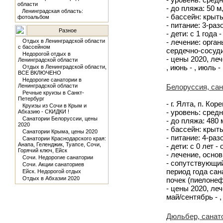
области
- до пляжа: 50 
Ленинградская область:
- бассейн: крыты
фотоальбом
- питание: 3-ра
Разное
- дети: с 1 года 
Отдых в Ленинградской области
- лечение: орга
с бассейном
сердечно-сосуд
Недорогой отдых в
- цены 2020, лече
Ленинградской области
, июнь - , июль - 
Отдых в Ленинградской области,
ВСЕ ВКЛЮЧЕНО
Недорогие санатории в
Ленинградской области
Белоруссия, са
Речные круизы в Санкт-
Петербург
- г. Ялта, п. Ко
Круизы из Сочи в Крым и
- уровень: средн
Абхазию - СКИДКИ !
Санатории Белоруссии, цены
- до пляжа: 480
2020
- бассейн: крыт
Санатории Крыма, цены 2020
- питание: 4-ра
Санатории Краснодарского края:
Анапа, Геленджик, Туапсе, Сочи,
- дети: с 0 лет -
Горячий ключ, Ейск
- лечение, осно
Сочи. Недорогие санатории
- сопутствующий
Сочи. Акции санаториев
период года са
Ейск. Недорогой отдых
Отдых в Абхазии 2020
почек (пиелоне
- цены 2020, леч
май/сентябрь - ,
Дюльбер, санат