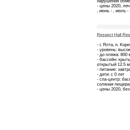
нарушения обме
- цены 2020, лече
, июнь - , июль - 
Respect Hall Res
- г. Ялта, п. Ко
- уровень: высо
- до пляжа: 800
- бассейн: крыт
открытый 12.5 м
- питание: завт
- дети: с 0 лет
- спа-центр: ба
соляная пещера
- цены 2020, без