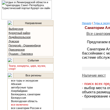
Направление
Начало
|
Туры и экску
Санатории Ал
Выборгское
Курортный район
Все санатор
Лодейнопольское
Лужское
Предлагаем 
Петергоф - Ораниенбаум
Санатории Ал
Приозерское
бассейнами с мо
Пушкин - Павловск
системе обслужи
События
Театр, концерты, цирк, музеи,
спорт
Наличие мест
Все регионы
все туры и экскурсии
- поиск всех пр
Абхазия
- выбор места о
автобусные туры
Азербайджан
объекта размещ
Белокуриха, санатории
- бронирование
Белоруссия
Вологодская область
все включено
все санатории России и