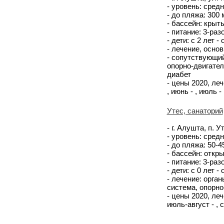
- уровень: сред
- до пляжа: 300
- бассейн: крыты
- питание: 3-ра
- дети: с 2 лет -
- лечение, осно
- сопутствующий
опорно-двигател
диабет
- цены 2020, лече
, июнь - , июль - 
Утес, санаторий
- г. Алушта, п. У
- уровень: сред
- до пляжа: 50-
- бассейн: откр
- питание: 3-ра
- дети: с 0 лет -
- лечение: орга
система, опорно
- цены 2020, лече
июль-август - , 