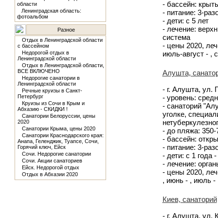
- бассейн: крыт
области
Ленинградская область:
- питание: 3-ра
фотоальбом
- дети: с 5 лет
- лечение: верх
Разное
система
Отдых в Ленинградской области
- цены 2020, лече
с бассейном
Недорогой отдых в
июль-август - , 
Ленинградской области
Отдых в Ленинградской области,
ВСЕ ВКЛЮЧЕНО
Алушта, санато
Недорогие санатории в
Ленинградской области
- г. Алушта, ул. 
Речные круизы в Санкт-
Петербург
- уровень: сред
Круизы из Сочи в Крым и
- санаторий "Ал
Абхазию - СКИДКИ !
уголке, специал
Санатории Белоруссии, цены
нетуберкулезног
2020
Санатории Крыма, цены 2020
- до пляжа: 350
Санатории Краснодарского края:
- бассейн: откр
Анапа, Геленджик, Туапсе, Сочи,
- питание: 3-ра
Горячий ключ, Ейск
Сочи. Недорогие санатории
- дети: с 1 года 
Сочи. Акции санаториев
- лечение: орга
Ейск. Недорогой отдых
- цены 2020, лече
Отдых в Абхазии 2020
, июнь - , июль - 
Киев, санаторий
- г. Алушта, ул