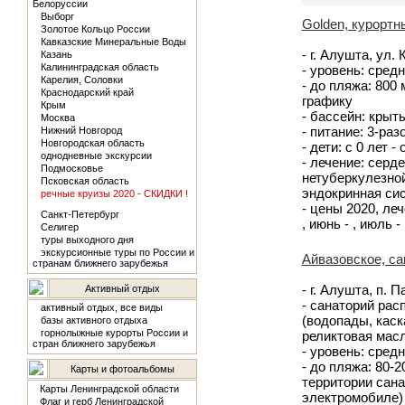
Белоруссии
Выборг
Golden, курортн
Золотое Кольцо России
Кавказские Минеральные Воды
- г. Алушта, ул.
Казань
Калининградская область
- уровень: средн
Карелия, Соловки
- до пляжа: 800
Краснодарский край
графику
Крым
- бассейн: крыт
Москва
- питание: 3-ра
Нижний Новгород
Новгородская область
- дети: с 0 лет -
однодневные экскурсии
- лечение: серд
Подмосковье
нетуберкулезной
Псковская область
эндокринная си
речные круизы 2020 - СКИДКИ !
- цены 2020, лече
Санкт-Петербург
, июнь - , июль - 
Селигер
туры выходного дня
экскурсионные туры по России и
Айвазовское, са
странам ближнего зарубежья
- г. Алушта, п. 
Активный отдых
- санаторий рас
активный отдых, все виды
(водопады, каск
базы активного отдыха
горнолыжные курорты России и
реликтовая мас
стран ближнего зарубежья
- уровень: средн
- до пляжа: 80-
Карты и фотоальбомы
территории сана
Карты Ленинградской области
электромобиле)
Флаг и герб Ленинградской