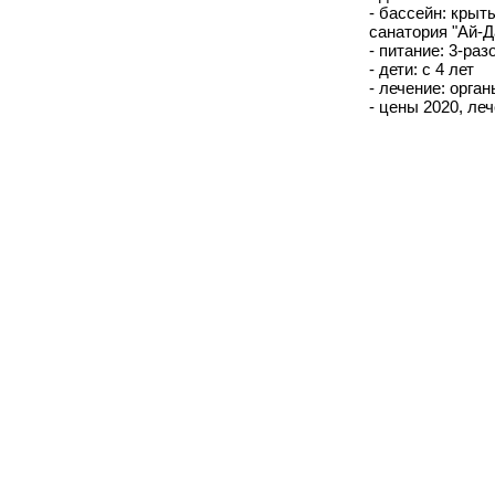
- бассейн: крыт
санатория "Ай-Д
- питание: 3-ра
- дети: с 4 лет
- лечение: орга
- цены 2020, леч