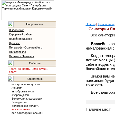
Направление
Начало
|
Туры и экску
Санатории Ял
Выборгское
Курортный район
Все санатори
Лодейнопольское
Лужское
Бассейн
в в
Петергоф - Ораниенбаум
немаловажная ст
Приозерское
Когда темпера
Пушкин - Павловск
летние месяцы (
События
себе в водных 
ближайших отеле
Театр, концерты, цирк, музеи,
спорт
Зимой вам не
Все регионы
полезным будет 
все туры и экскурсии
тоже есть.
Абхазия
автобусные туры
Все санатори
Азербайджан
Белокуриха, санатории
Белоруссия
Вологодская область
Наличие мест
все включено
все санатории России и