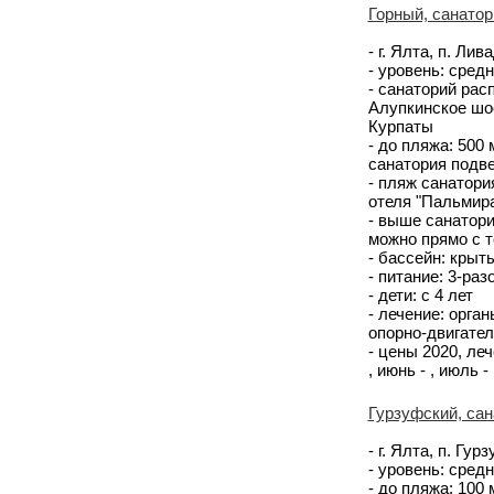
Горный, санатор
- г. Ялта, п. Лив
- уровень: сред
- санаторий рас
Алупкинское шос
Курпаты
- до пляжа: 500
санатория подве
- пляж санатори
отеля "Пальмир
- выше санатори
можно прямо с т
- бассейн: крыт
- питание: 3-раз
- дети: с 4 лет
- лечение: орга
опорно-двигате
- цены 2020, лече
, июнь - , июль - 
Гурзуфский, сан
- г. Ялта, п. Гур
- уровень: сред
- до пляжа: 100