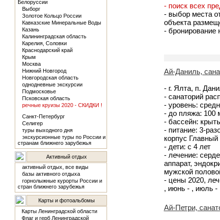
Белоруссии
- поиск всех пр
Выборг
- выбор места о
Золотое Кольцо России
объекта размещ
Кавказские Минеральные Воды
Казань
- бронирование
Калининградская область
Карелия, Соловки
Краснодарский край
Крым
Москва
Ай-Даниль, сан
Нижний Новгород
Новгородская область
однодневные экскурсии
- г. Ялта, п. Дан
Подмосковье
- санаторий рас
Псковская область
- уровень: средн
речные круизы 2020 - СКИДКИ !
- до пляжа: 100
Санкт-Петербург
- бассейн: крыт
Селигер
- питание: 3-раз
туры выходного дня
экскурсионные туры по России и
корпус Главный
странам ближнего зарубежья
- дети: с 4 лет
- лечение: серд
Активный отдых
аппарат, эндокр
активный отдых, все виды
мужской полово
базы активного отдыха
- цены 2020, лече
горнолыжные курорты России и
стран ближнего зарубежья
, июнь - , июль - 
Карты и фотоальбомы
Ай-Петри, санат
Карты Ленинградской области
Флаг и герб Ленинградской