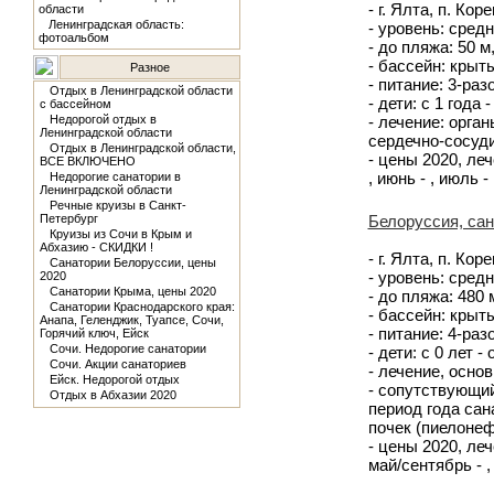
- г. Ялта, п. Ко
области
Ленинградская область:
- уровень: сред
фотоальбом
- до пляжа: 50 
- бассейн: крыты
Разное
- питание: 3-ра
Отдых в Ленинградской области
- дети: с 1 года 
с бассейном
Недорогой отдых в
- лечение: орга
Ленинградской области
сердечно-сосуд
Отдых в Ленинградской области,
- цены 2020, лече
ВСЕ ВКЛЮЧЕНО
, июнь - , июль - 
Недорогие санатории в
Ленинградской области
Речные круизы в Санкт-
Петербург
Белоруссия, са
Круизы из Сочи в Крым и
Абхазию - СКИДКИ !
- г. Ялта, п. Ко
Санатории Белоруссии, цены
- уровень: средн
2020
Санатории Крыма, цены 2020
- до пляжа: 480
Санатории Краснодарского края:
- бассейн: крыт
Анапа, Геленджик, Туапсе, Сочи,
- питание: 4-ра
Горячий ключ, Ейск
Сочи. Недорогие санатории
- дети: с 0 лет -
Сочи. Акции санаториев
- лечение, осно
Ейск. Недорогой отдых
- сопутствующий
Отдых в Абхазии 2020
период года са
почек (пиелоне
- цены 2020, леч
май/сентябрь - ,