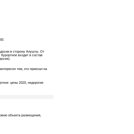
ние
одосии в сторону Алушты. От
. Курортное входит в состав
досия).
интересен тем, кто приехал на
ртное: цены 2020, недорогие
ровню объекта размещения,