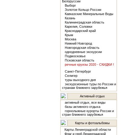
Белоруссии
Выборг
Золотое Кольцо России
Кавказские Минеральные Воды
Казань
Калининградская область
Карелия, Соловки
Краснодарский край
Крым
Москва
Нижний Новгород
Новгородская область
однодневные экскурсии
Подмосковье
Псковская область
речные круизы 2020 - СКИДКИ !
Санкт-Петербург
Селигер
туры выходного дня
экскурсионные туры по России и
странам ближнего зарубежья
Активный отдых
активный отдых, все виды
базы активного отдыха
горнолыжные курорты России и
стран ближнего зарубежья
Карты и фотоальбомы
Карты Ленинградской области
Флаг и герб Ленинградской