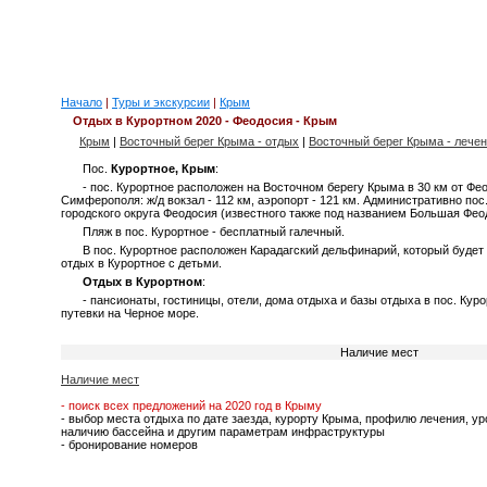
Начало
|
Туры и экскурсии
|
Крым
Отдых в Курортном 2020 - Феодосия - Крым
Крым
|
Восточный берег Крыма - отдых
|
Восточный берег Крыма - лече
Пос.
Курортное, Крым
:
- пос. Курортное расположен на Восточном берегу Крыма в 30 км от Фе
Симферополя: ж/д вокзал - 112 км, аэропорт - 121 км. Административно пос
городского округа Феодосия (известного также под названием Большая Фео
Пляж в пос. Курортное - бесплатный галечный.
В пос. Курортное расположен Карадагский дельфинарий, который будет 
отдых в Курортное с детьми.
Отдых в Курортном
:
- пансионаты, гостиницы, отели, дома отдыха и базы отдыха в пос. Куро
путевки на Черное море.
Наличие мест
Наличие мест
- поиск всех предложений на 2020 год в Крыму
- выбор места отдыха по дате заезда, курорту Крыма, профилю лечения, у
наличию бассейна и другим параметрам инфраструктуры
- бронирование номеров