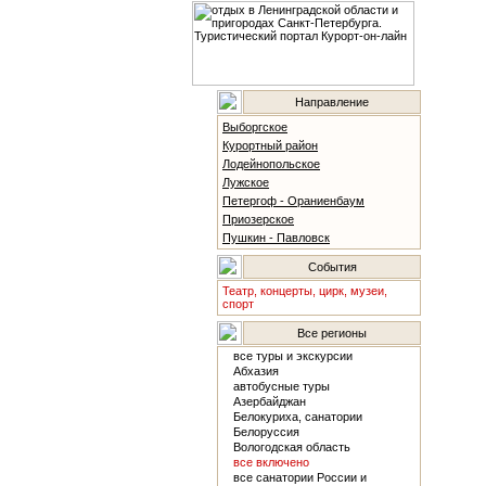
Направление
Выборгское
Курортный район
Лодейнопольское
Лужское
Петергоф - Ораниенбаум
Приозерское
Пушкин - Павловск
События
Театр, концерты, цирк, музеи,
спорт
Все регионы
все туры и экскурсии
Абхазия
автобусные туры
Азербайджан
Белокуриха, санатории
Белоруссия
Вологодская область
все включено
все санатории России и