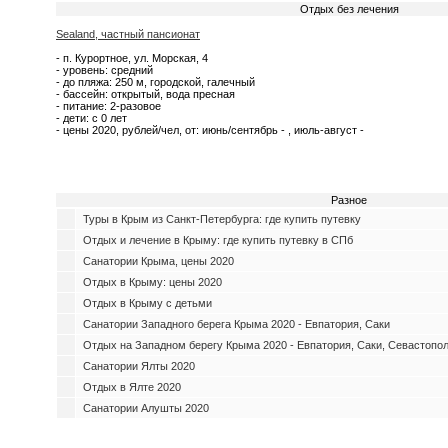
Отдых без лечения
Sealand, частный пансионат
- п. Курортное, ул. Морская, 4
- уровень: средний
- до пляжа: 250 м, городской, галечный
- бассейн: открытый, вода пресная
- питание: 2-разовое
- дети: с 0 лет
- цены 2020, рублей/чел, от: июнь/сентябрь - , июль-август -
Разное
Туры в Крым из Санкт-Петербурга: где купить путевку
Отдых и лечение в Крыму: где купить путевку в СПб
Санатории Крыма, цены 2020
Отдых в Крыму: цены 2020
Отдых в Крыму с детьми
Санатории Западного берега Крыма 2020 - Евпатория, Саки
Отдых на Западном берегу Крыма 2020 - Евпатория, Саки, Севастопол
Санатории Ялты 2020
Отдых в Ялте 2020
Санатории Алушты 2020