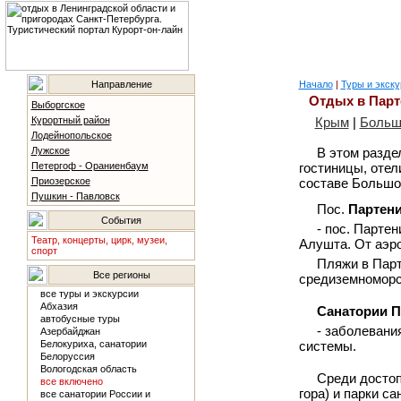
Направление
Начало
|
Туры и экску
Отдых в Парт
Выборгское
Курортный район
Крым
|
Больш
Лодейнопольское
Лужское
В этом разде
Петергоф - Ораниенбаум
гостиницы, отел
Приозерское
составе Большой
Пушкин - Павловск
Пос.
Партени
События
- пос. Партен
Театр, концерты, цирк, музеи,
Алушта. От аэро
спорт
Пляжи в Парт
Все регионы
средиземноморск
все туры и экскурсии
Абхазия
Санатории П
автобусные туры
- заболевани
Азербайджан
Белокуриха, санатории
системы.
Белоруссия
Вологодская область
Среди достоп
все включено
гора) и парки с
все санатории России и