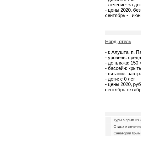
- лечение: за до
- цены 2020, без
сентябрь - , июнь
Норд, отель
- г. Алушта, п. 
- уровень: средн
- до пляжа: 150
- бассейн: крыты
- питание: завт
- дети: с 0 лет
- цены 2020, руб
сентябрь-октябрь
Туры в Крым из С
Отдых и лечение
Санатории Крыма