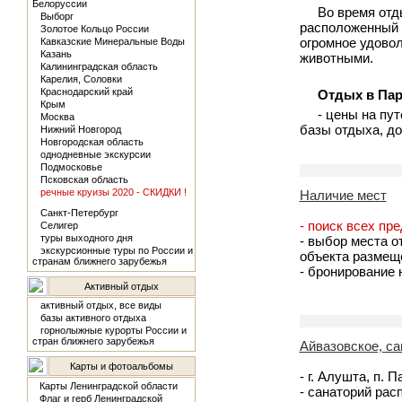
Белоруссии
Во время отд
Выборг
расположенный н
Золотое Кольцо России
огромное удово
Кавказские Минеральные Воды
Казань
животными.
Калининградская область
Карелия, Соловки
Краснодарский край
Отдых в Пар
Крым
- цены на пут
Москва
базы отдыха, до
Нижний Новгород
Новгородская область
однодневные экскурсии
Подмосковье
Псковская область
речные круизы 2020 - СКИДКИ !
Наличие мест
Санкт-Петербург
- поиск всех пр
Селигер
туры выходного дня
- выбор места о
экскурсионные туры по России и
объекта размещ
странам ближнего зарубежья
- бронирование
Активный отдых
активный отдых, все виды
базы активного отдыха
горнолыжные курорты России и
стран ближнего зарубежья
Айвазовское, са
Карты и фотоальбомы
- г. Алушта, п. 
Карты Ленинградской области
- санаторий рас
Флаг и герб Ленинградской