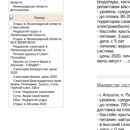
(водопады, каск
области
реликтовая мас
Ленинградская область:
фотоальбом
- уровень: средн
- до пляжа: 80-
Разное
территории сана
Отдых в Ленинградской области
электромобиле)
с бассейном
- бассейн: крыт
Недорогой отдых в
Ленинградской области
- питание: 3-ра
Отдых в Ленинградской области,
- дети: с 5 лет
ВСЕ ВКЛЮЧЕНО
- лечение: верх
Недорогие санатории в
Ленинградской области
система
Речные круизы в Санкт-
- цены 2020, лече
Петербург
июль-август - , 
Круизы из Сочи в Крым и
Абхазию - СКИДКИ !
Санатории Белоруссии, цены
2020
Санатории Крыма, цены 2020
Санатории Краснодарского края:
Анапа, Геленджик, Туапсе, Сочи,
Маджестик, гос
Горячий ключ, Ейск
Сочи. Недорогие санатории
- г. Алушта, п. 
Сочи. Акции санаториев
- уровень: средн
Ейск. Недорогой отдых
Отдых в Абхазии 2020
- до пляжа: 700
доставка на пля
- бассейн: крыт
- питание: завтр
- в высокий се
- дети: с 0 лет