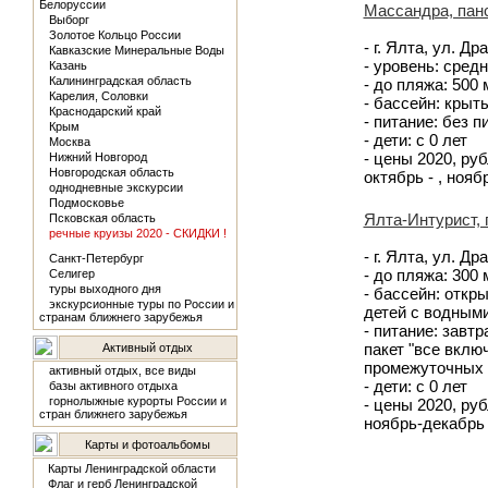
Белоруссии
Массандра, пан
Выборг
Золотое Кольцо России
- г. Ялта, ул. Др
Кавказские Минеральные Воды
- уровень: сред
Казань
Калининградская область
- до пляжа: 500 
Карелия, Соловки
- бассейн: крыт
Краснодарский край
- питание: без п
Крым
- дети: с 0 лет
Москва
- цены 2020, рубл
Нижний Новгород
Новгородская область
октябрь - , нояб
однодневные экскурсии
Подмосковье
Ялта-Интурист, 
Псковская область
речные круизы 2020 - СКИДКИ !
- г. Ялта, ул. Др
Санкт-Петербург
- до пляжа: 300
Селигер
туры выходного дня
- бассейн: откр
экскурсионные туры по России и
детей с водными
странам ближнего зарубежья
- питание: завт
пакет "все вклю
Активный отдых
промежуточных 
активный отдых, все виды
- дети: с 0 лет
базы активного отдыха
горнолыжные курорты России и
- цены 2020, рубл
стран ближнего зарубежья
ноябрь-декабрь 
Карты и фотоальбомы
Карты Ленинградской области
Флаг и герб Ленинградской