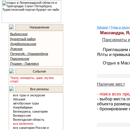
Направление
Начало
|
Туры и экску
Массандра, Я
Выборгское
Курортный район
Пансионаты и
Лодейнопольское
Лужское
Приглашаем в
Петергоф - Ораниенбаум
Ялты и примыка
Приозерское
Отдых в Масс
Пушкин - Павловск
События
Театр, концерты, цирк, музеи,
спорт
Наличие мест
Все регионы
- поиск всех пр
все туры и экскурсии
- выбор места о
Абхазия
объекта размещ
автобусные туры
Азербайджан
- бронирование
Белокуриха, санатории
Белоруссия
Вологодская область
все включено
все санатории России и