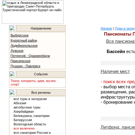
Направление
Начало
|
Туры и экску
Пансионаты 
Выборгское
Курортный район
Все пансион
Лодейнопольское
Лужское
Бассейн
есть
Петергоф - Ораниенбаум
Приозерское
Пушкин - Павловск
Наличие мест
События
Театр, концерты, цирк, музеи,
- поиск всех пр
спорт
- выбор места о
размещения, рас
Все регионы
инфраструктуры
все туры и экскурсии
- бронирование
Абхазия
автобусные туры
Азербайджан
Белокуриха, санатории
Белоруссия
Вологодская область
Литфонд, панси
все включено
все санатории России и