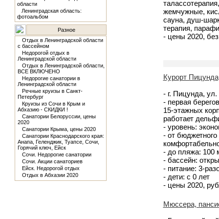
талассотерапия,
области
жемчужные, кис
Ленинградская область:
фотоальбом
сауна, душ-шарк
терапия, парафи
Разное
- цены 2020, без
Отдых в Ленинградской области
с бассейном
Недорогой отдых в
Ленинградской области
Отдых в Ленинградской области,
ВСЕ ВКЛЮЧЕНО
Курорт Пицунда
Недорогие санатории в
Ленинградской области
Речные круизы в Санкт-
- г. Пицунда, ул.
Петербург
- первая берего
Круизы из Сочи в Крым и
15-этажных корп
Абхазию - СКИДКИ !
Санатории Белоруссии, цены
работает дельф
2020
- уровень: экон
Санатории Крыма, цены 2020
- от бюджетного
Санатории Краснодарского края:
Анапа, Геленджик, Туапсе, Сочи,
комфортабельно
Горячий ключ, Ейск
- до пляжа: 100
Сочи. Недорогие санатории
- бассейн: откр
Сочи. Акции санаториев
- питание: 3-ра
Ейск. Недорогой отдых
Отдых в Абхазии 2020
- дети: с 0 лет
- цены 2020, рубл
Мюссера, панси