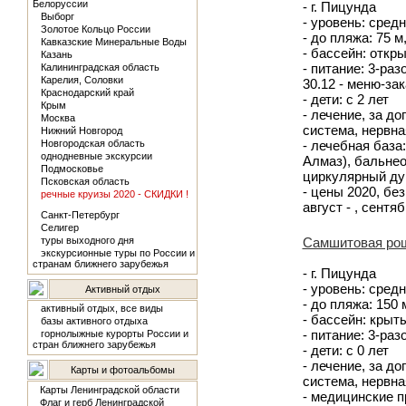
Белоруссии
- г. Пицунда
Выборг
- уровень: сред
Золотое Кольцо России
- до пляжа: 75 
Кавказские Минеральные Воды
- бассейн: откр
Казань
- питание: 3-разо
Калининградская область
Карелия, Соловки
30.12 - меню-зак
Краснодарский край
- дети: с 2 лет
Крым
- лечение, за д
Москва
система, нервн
Нижний Новгород
Новгородская область
- лечебная база
однодневные экскурсии
Алмаз), бальне
Подмосковье
циркулярный душ
Псковская область
- цены 2020, без 
речные круизы 2020 - СКИДКИ !
август - , сентяб
Санкт-Петербург
Селигер
туры выходного дня
Самшитовая рощ
экскурсионные туры по России и
странам ближнего зарубежья
- г. Пицунда
- уровень: средн
Активный отдых
- до пляжа: 150
активный отдых, все виды
- бассейн: крыт
базы активного отдыха
- питание: 3-ра
горнолыжные курорты России и
стран ближнего зарубежья
- дети: с 0 лет
- лечение, за д
Карты и фотоальбомы
система, нервна
Карты Ленинградской области
- медицинские п
Флаг и герб Ленинградской