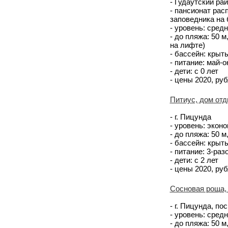
- Гудаутский ра
- пансионат ра
заповедника на 
- уровень: сред
- до пляжа: 50 
на лифте)
- бассейн: крыт
- питание: май-
- дети: с 0 лет
- цены 2020, руб
Питиус, дом от
- г. Пицунда
- уровень: экон
- до пляжа: 50 
- бассейн: крыт
- питание: 3-ра
- дети: с 2 лет
- цены 2020, рубл
Сосновая роща,
- г. Пицунда, по
- уровень: сред
- до пляжа: 50 