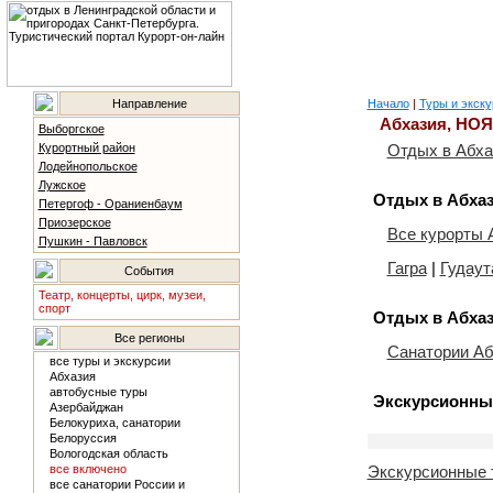
Направление
Начало
|
Туры и экску
Абхазия, НОЯ
Выборгское
Курортный район
Отдых в Абха
Лодейнопольское
Лужское
Отдых в Абхаз
Петергоф - Ораниенбаум
Приозерское
Все курорты 
Пушкин - Павловск
Гагра
|
Гудаут
События
Театр, концерты, цирк, музеи,
спорт
Отдых в Абхаз
Все регионы
Санатории Аб
все туры и экскурсии
Абхазия
автобусные туры
Экскурсионные
Азербайджан
Белокуриха, санатории
Белоруссия
Вологодская область
все включено
Экскурсионные 
все санатории России и