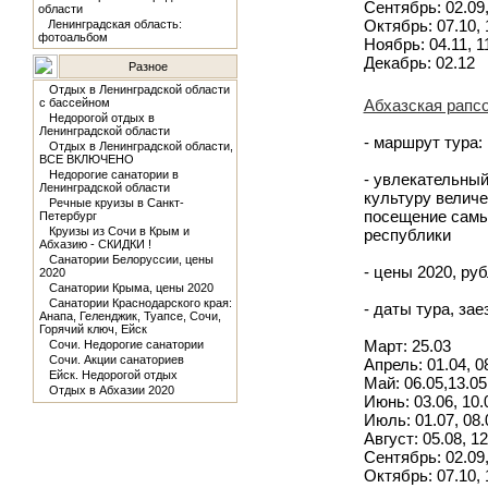
Сентябрь: 02.09, 
области
Октябрь: 07.10, 1
Ленинградская область:
фотоальбом
Ноябрь: 04.11, 11
Декабрь: 02.12
Разное
Отдых в Ленинградской области
с бассейном
Абхазская рапсо
Недорогой отдых в
Ленинградской области
- маршрут тура:
Отдых в Ленинградской области,
ВСЕ ВКЛЮЧЕНО
Недорогие санатории в
- увлекательный
Ленинградской области
культуру величе
Речные круизы в Санкт-
посещение самы
Петербург
Круизы из Сочи в Крым и
республики
Абхазию - СКИДКИ !
Санатории Белоруссии, цены
- цены 2020, руб
2020
Санатории Крыма, цены 2020
Санатории Краснодарского края:
- даты тура, за
Анапа, Геленджик, Туапсе, Сочи,
Горячий ключ, Ейск
Март: 25.03
Сочи. Недорогие санатории
Сочи. Акции санаториев
Апрель: 01.04, 08
Ейск. Недорогой отдых
Май: 06.05,13.05,
Отдых в Абхазии 2020
Июнь: 03.06, 10.0
Июль: 01.07, 08.0
Август: 05.08, 12
Сентябрь: 02.09, 
Октябрь: 07.10, 1