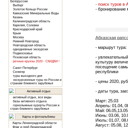
Белоруссии
- поиск туров в
Выборг
- бронирование 
Золотое Кольцо России
Кавказские Минеральные Воды
Казань
Калининградская область
Карелия, Соловки
Краснодарский край
Крым
Абхазская рапсо
Москва
Нижний Новгород
Новгородская область
- маршрут тура:
однодневные экскурсии
Подмосковье
- увлекательный
Псковская область
речные круизы 2020 - СКИДКИ !
культуру величе
посещение самы
Санкт-Петербург
республики
Селигер
туры выходного дня
экскурсионные туры по России и
- цены 2020, руб
странам ближнего зарубежья
- даты тура, за
Активный отдых
активный отдых, все виды
Март: 25.03
базы активного отдыха
Апрель: 01.04, 08
горнолыжные курорты России и
стран ближнего зарубежья
Май: 06.05,13.05,
Июнь: 03.06, 10.0
Карты и фотоальбомы
Июль: 01.07, 08.0
Карты Ленинградской области
Август: 05.08, 12
Флаг и герб Ленинградской