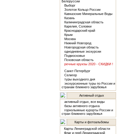
Белоруссии
Выборг
Золотое Кольцо России
Кавказские Минеральные Воды
Казань
Калининградская область
Карелия, Соловки
Краснодарский край
Крым
Москва
Нижний Новгород
Новгородская область
однодневные экскурсии
Подмосковье
Псковская область
речные круизы 2020 - СКИДКИ !
Санкт-Петербург
Селигер
туры выходного дня
экскурсионные туры по России и
странам ближнего зарубежья
Активный отдых
активный отдых, все виды
базы активного отдыха
горнолыжные курорты России и
стран ближнего зарубежья
Карты и фотоальбомы
Карты Ленинградской области
Флаг и герб Ленинградской