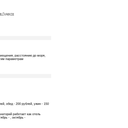
в Гудауте
змещения, расстоянию до моря,
угим параметрам
ей, обед - 200 рублей, ужин - 150
наторий работает как отель
ябрь - , октябрь -