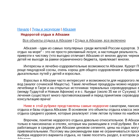
Начало
|
Туры и экскурсии
|
Абхазия
Недорогой отдых в Абхазии
Все объекты отдыха в Абхазии
|
Отдых в Абхазии, все включено
Абхазия - один из самых популярных среди жителей России курортов. 
отдых на море" - это не просто рекламный лозунг, а настоящая реальность
привезти к чистому (что выгодно отличает Абхазию от многих других черн
детей не выходя за рамки ограниченного бюджета, привлекает многих.
Интересны и лечебно-оздоровительные возможности Абхазии. Курорт П
роще пицундской сосны, очень хорош для общего оздоровления и профилак
дыхательных путей у детей и взрослых.
Взрослых в Абхазии часто интересуют и возможности для недорогого л
вод (аналог сочинской Мацесты). Такие лечебные процедуры можно недоро
лечебнице в Гагре и на открытых источниках термальных сероводородных 
(между Гудаутой и Новым Афоном) и в с. Кындыг (около 35 км от Сухума). Н
лечения существует много противопоказаний и перед принятием сероводо
консультацию врача!
Ниже в этой рубрике представлены самые недорогие
санатории, пансио
отдыха и базы отдыха Абхазии. В основном это объекты отдыха класса эко
отдыха среднего уровня, которые реализуют этим летом путевки по наибо
Впрочем, понятие недорогого отдыха довольно относительное. В Абхаз
только в пансионатах и отелях, которые мы размещаем в этой рубрике. Во 
работающих в среднем для Абхазии ценовом сегменте, цены на отдых могут
привлекательными. Поэтому мы рекомендуем вам не ограничиваться просм
выбора недорогого варианта отдыха, но также посетить раздел, в котором
Абхазии