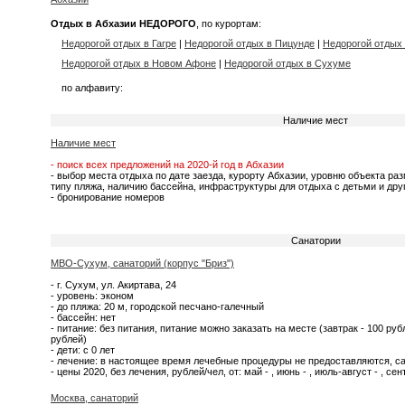
Отдых в Абхазии НЕДОРОГО
, по курортам:
Недорогой отдых в Гагре
|
Недорогой отдых в Пицунде
|
Недорогой отдых 
Недорогой отдых в Новом Афоне
|
Недорогой отдых в Сухуме
по алфавиту:
Наличие мест
Наличие мест
- поиск всех предложений на 2020-й год в Абхазии
- выбор места отдыха по дате заезда, курорту Абхазии, уровню объекта ра
типу пляжа, наличию бассейна, инфраструктуры для отдыха с детьми и др
- бронирование номеров
Санатории
МВО-Сухум, санаторий (корпус "Бриз")
- г. Сухум, ул. Акиртава, 24
- уровень: эконом
- до пляжа: 20 м, городской песчано-галечный
- бассейн: нет
- питание: без питания, питание можно заказать на месте (завтрак - 100 рубл
рублей)
- дети: с 0 лет
- лечение: в настоящее время лечебные процедуры не предоставляются, са
- цены 2020, без лечения, рублей/чел, от: май - , июнь - , июль-август - , сент
Москва, санаторий