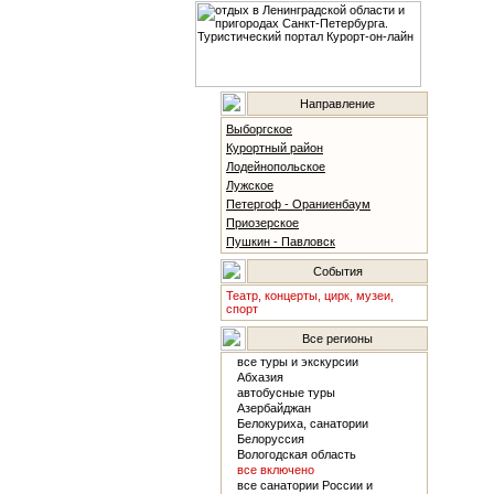
Направление
Выборгское
Курортный район
Лодейнопольское
Лужское
Петергоф - Ораниенбаум
Приозерское
Пушкин - Павловск
События
Театр, концерты, цирк, музеи,
спорт
Все регионы
все туры и экскурсии
Абхазия
автобусные туры
Азербайджан
Белокуриха, санатории
Белоруссия
Вологодская область
все включено
все санатории России и