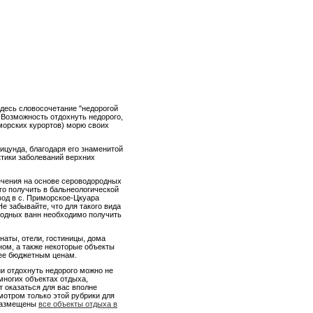
Здесь словосочетание "недорогой
. Возможность отдохнуть недорого,
оморских курортов) морю своих
ицунда, благодаря его знаменитой
тики заболеваний верхних
ечения на основе сероводородных
го получить в бальнеологической
вод в с. Приморское-Цкуара
е забывайте, что для такого вида
родных ванн необходимо получить
наты, отели, гостиницы, дома
ном, а также некоторые объекты
лее бюджетным ценам.
ии отдохнуть недорого можно не
многих объектах отдыха,
 оказаться для вас вполне
отром только этой рубрики для
 размещены
все объекты отдыха в