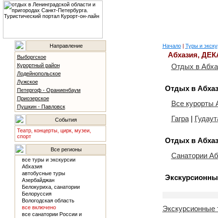
Направление
Начало
|
Туры и экску
Абхазия, ДЕК
Выборгское
Курортный район
Отдых в Абха
Лодейнопольское
Лужское
Отдых в Абхаз
Петергоф - Ораниенбаум
Приозерское
Все курорты 
Пушкин - Павловск
Гагра
|
Гудаут
События
Театр, концерты, цирк, музеи,
спорт
Отдых в Абхаз
Все регионы
Санатории Аб
все туры и экскурсии
Абхазия
автобусные туры
Экскурсионные
Азербайджан
Белокуриха, санатории
Белоруссия
Вологодская область
все включено
Экскурсионные 
все санатории России и