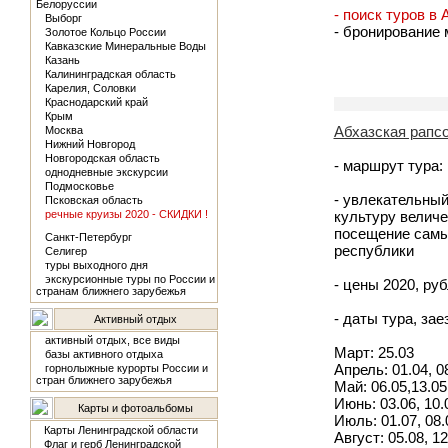
Белоруссии
- поиск туров в
Выборг
- бронирование 
Золотое Кольцо России
Кавказские Минеральные Воды
Казань
Калининградская область
Карелия, Соловки
Краснодарский край
Крым
Абхазская рапсо
Москва
Нижний Новгород
Новгородская область
- маршрут тура:
однодневные экскурсии
Подмосковье
- увлекательный
Псковская область
речные круизы 2020 - СКИДКИ !
культуру величе
посещение самы
Санкт-Петербург
республики
Селигер
туры выходного дня
экскурсионные туры по России и
- цены 2020, руб
странам ближнего зарубежья
- даты тура, за
Активный отдых
активный отдых, все виды
Март: 25.03
базы активного отдыха
Апрель: 01.04, 08
горнолыжные курорты России и
стран ближнего зарубежья
Май: 06.05,13.05,
Июнь: 03.06, 10.0
Карты и фотоальбомы
Июль: 01.07, 08.0
Карты Ленинградской области
Август: 05.08, 12
Флаг и герб Ленинградской