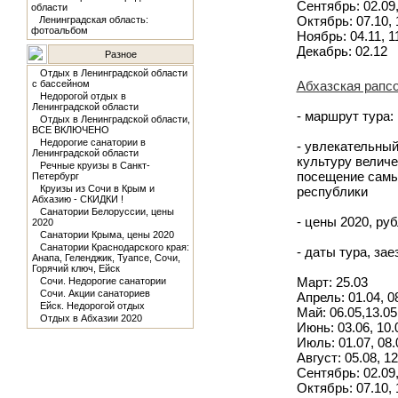
Сентябрь: 02.09, 
области
Октябрь: 07.10, 1
Ленинградская область:
фотоальбом
Ноябрь: 04.11, 11
Декабрь: 02.12
Разное
Отдых в Ленинградской области
с бассейном
Абхазская рапсо
Недорогой отдых в
Ленинградской области
- маршрут тура:
Отдых в Ленинградской области,
ВСЕ ВКЛЮЧЕНО
Недорогие санатории в
- увлекательный
Ленинградской области
культуру величе
Речные круизы в Санкт-
посещение самы
Петербург
Круизы из Сочи в Крым и
республики
Абхазию - СКИДКИ !
Санатории Белоруссии, цены
- цены 2020, руб
2020
Санатории Крыма, цены 2020
Санатории Краснодарского края:
- даты тура, за
Анапа, Геленджик, Туапсе, Сочи,
Горячий ключ, Ейск
Март: 25.03
Сочи. Недорогие санатории
Сочи. Акции санаториев
Апрель: 01.04, 08
Ейск. Недорогой отдых
Май: 06.05,13.05,
Отдых в Абхазии 2020
Июнь: 03.06, 10.0
Июль: 01.07, 08.0
Август: 05.08, 12
Сентябрь: 02.09, 
Октябрь: 07.10, 1