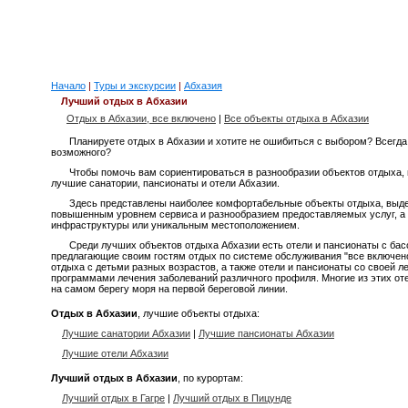
Начало
|
Туры и экскурсии
|
Абхазия
Лучший отдых в Абхазии
Отдых в Абхазии, все включено
|
Все объекты отдыха в Абхазии
Планируете отдых в Абхазии и хотите не ошибиться с выбором? Всегд
возможного?
Чтобы помочь вам сориентироваться в разнообразии объектов отдыха,
лучшие санатории, пансионаты и отели Абхазии.
Здесь представлены наиболее комфортабельные объекты отдыха, выд
повышенным уровнем сервиса и разнообразием предоставляемых услуг, а 
инфраструктуры или уникальным местоположением.
Среди лучших объектов отдыха Абхазии есть отели и пансионаты с бас
предлагающие своим гостям отдых по системе обслуживания "все включено
отдыха с детьми разных возрастов, а также отели и пансионаты со своей 
программами лечения заболеваний различного профиля. Многие из этих от
на самом берегу моря на первой береговой линии.
Отдых в Абхазии
, лучшие объекты отдыха:
Лучшие санатории Абхазии
|
Лучшие пансионаты Абхазии
Лучшие отели Абхазии
Лучший отдых в Абхазии
, по курортам:
Лучший отдых в Гагре
|
Лучший отдых в Пицунде