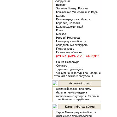
Белоруссии
Выборг
Золотое Кольцо России
Кавказские Минеральные Воды
Казань
Калининградская область
Карелия, Соловки
Краснодарский край
Крым
Москва
Нижний Новгород
Новгородская область
однодневные экскурсии
Подмосковье
Псковская область
речные круизы 2020 - СКИДКИ !
Санкт-Петербург
Селигер
туры выходного дня
экскурсионные туры по России и
странам ближнего зарубежья
Активный отдых
активный отдых, все виды
базы активного отдыха
горнолыжные курорты России и
стран ближнего зарубежья
Карты и фотоальбомы
Карты Ленинградской области
Флаг и герб Ленинградской