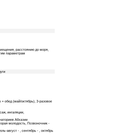
змещения, расстоянию до моря,
угим параметрам
уги
к + обед (май/октябрь), 3-разовое
саж, ингаляции,
анаториев Абхазии
орая молодость, Позвоночник -
юль-август - , сентябрь - , октябрь