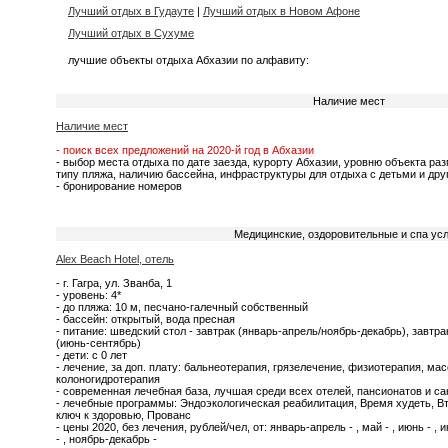
Лучший отдых в Гудауте
|
Лучший отдых в Новом Афоне
Лучший отдых в Сухуме
лучшие объекты отдыха Абхазии по алфавиту:
Наличие мест
Наличие мест
- поиск всех предложений на 2020-й год в Абхазии
- выбор места отдыха по дате заезда, курорту Абхазии, уровню объекта ра
типу пляжа, наличию бассейна, инфраструктуры для отдыха с детьми и др
- бронирование номеров
Медицинские, оздоровительные и спа усл
Alex Beach Hotel, отель
- г. Гагра, ул. Званба, 1
- уровень: 4*
- до пляжа: 10 м, песчано-галечный собственный
- бассейн: открытый, вода пресная
- питание: шведский стол - завтрак (январь-апрель/ноябрь-декабрь), завтра
(июнь-сентябрь)
- дети: с 0 лет
- лечение, за доп. плату: бальнеотерапия, грязелечение, физиотерапия, мас
колоногидротерапия
- современная лечебная база, лучшая среди всех отелей, пансионатов и с
- лечебные программы: Эндоэкологическая реабилитация, Время худеть, Вт
ключ к здоровью, Прованс
- цены 2020, без лечения, рублей/чел, от: январь-апрель - , май - , июнь - , и
- , ноябрь-декабрь -