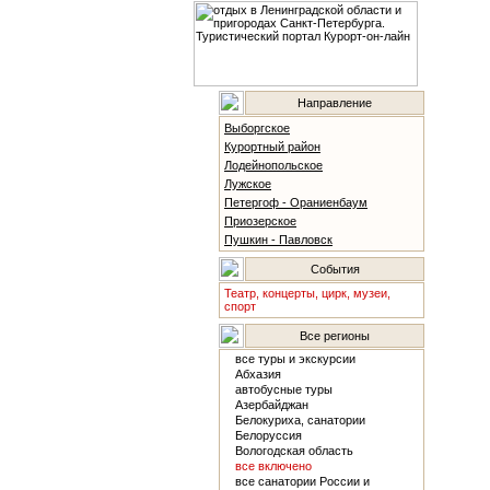
Направление
Выборгское
Курортный район
Лодейнопольское
Лужское
Петергоф - Ораниенбаум
Приозерское
Пушкин - Павловск
События
Театр, концерты, цирк, музеи,
спорт
Все регионы
все туры и экскурсии
Абхазия
автобусные туры
Азербайджан
Белокуриха, санатории
Белоруссия
Вологодская область
все включено
все санатории России и