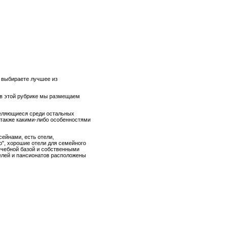
а выбираете лучшее из
 в этой рубрике мы размещаем
еляющиеся среди остальных
также какими-либо особенностями
сейнами, есть отели,
", хорошие отели для семейного
лечебной базой и собственными
елей и пансионатов расположены