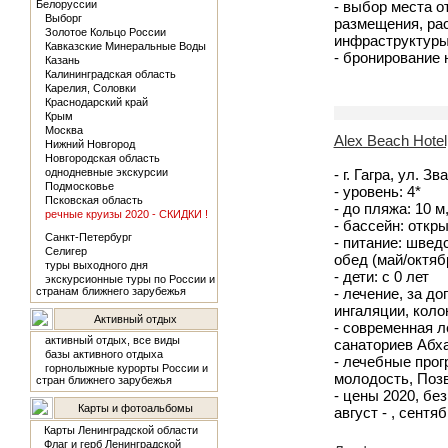
Белоруссии
- выбор места о
Выборг
размещения, рас
Золотое Кольцо России
инфраструктуры
Кавказские Минеральные Воды
- бронирование
Казань
Калининградская область
Карелия, Соловки
Краснодарский край
Крым
Москва
Alex Beach Hotel
Нижний Новгород
Новгородская область
однодневные экскурсии
- г. Гагра, ул. Зв
Подмосковье
- уровень: 4*
Псковская область
- до пляжа: 10 
речные круизы 2020 - СКИДКИ !
- бассейн: откр
Санкт-Петербург
- питание: швед
Селигер
обед (май/октяб
туры выходного дня
- дети: с 0 лет
экскурсионные туры по России и
странам ближнего зарубежья
- лечение, за д
ингаляции, коло
Активный отдых
- современная л
активный отдых, все виды
санаториев Абх
базы активного отдыха
- лечебные прог
горнолыжные курорты России и
молодость, Позв
стран ближнего зарубежья
- цены 2020, без
Карты и фотоальбомы
август - , сентяб
Карты Ленинградской области
Флаг и герб Ленинградской