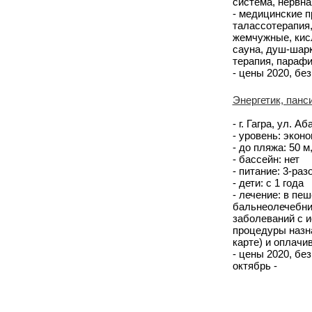
система, нервна
- медицинские п
талассотерапия,
жемчужные, кис
сауна, душ-шарк
терапия, парафи
- цены 2020, без
Энергетик, панс
- г. Гагра, ул. Аб
- уровень: экон
- до пляжа: 50 
- бассейн: нет
- питание: 3-ра
- дети: с 1 года
- лечение: в пе
бальнеолечебни
заболеваний с и
процедуры назн
карте) и оплачи
- цены 2020, без 
октябрь -