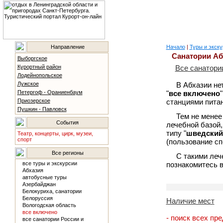
Направление
Начало
|
Туры и экску
Санатории А
Выборгское
Курортный район
Все санатори
Лодейнопольское
Лужское
В Абхазии не
Петергоф - Ораниенбаум
"
все включено
Приозерское
станциями питани
Пушкин - Павловск
Тем не менее
События
лечебной базой,
типу "
шведский
Театр, концерты, цирк, музеи,
спорт
(пользование сп
Все регионы
С такими леч
все туры и экскурсии
познакомитесь в
Абхазия
автобусные туры
Азербайджан
Белокуриха, санатории
Белоруссия
Наличие мест
Вологодская область
все включено
- поиск всех пр
все санатории России и