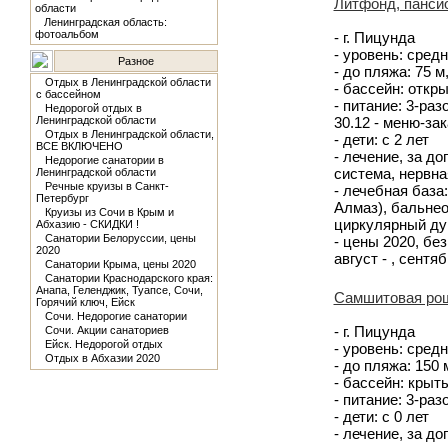
Литфонд, панси
области
Ленинградская область:
фотоальбом
- г. Пицунда
- уровень: сред
Разное
- до пляжа: 75 
Отдых в Ленинградской области
- бассейн: откр
с бассейном
- питание: 3-разо
Недорогой отдых в
Ленинградской области
30.12 - меню-зак
Отдых в Ленинградской области,
- дети: с 2 лет
ВСЕ ВКЛЮЧЕНО
- лечение, за д
Недорогие санатории в
система, нервн
Ленинградской области
Речные круизы в Санкт-
- лечебная база
Петербург
Алмаз), бальне
Круизы из Сочи в Крым и
циркулярный душ
Абхазию - СКИДКИ !
Санатории Белоруссии, цены
- цены 2020, без 
2020
август - , сентяб
Санатории Крыма, цены 2020
Санатории Краснодарского края:
Анапа, Геленджик, Туапсе, Сочи,
Самшитовая рощ
Горячий ключ, Ейск
Сочи. Недорогие санатории
- г. Пицунда
Сочи. Акции санаториев
Ейск. Недорогой отдых
- уровень: средн
Отдых в Абхазии 2020
- до пляжа: 150
- бассейн: крыт
- питание: 3-ра
- дети: с 0 лет
- лечение, за д