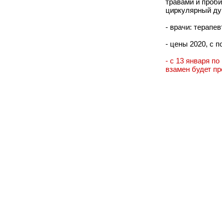
травами и проб
циркулярный ду
- врачи: терапев
- цены 2020, с п
- с 13 января п
взамен будет п