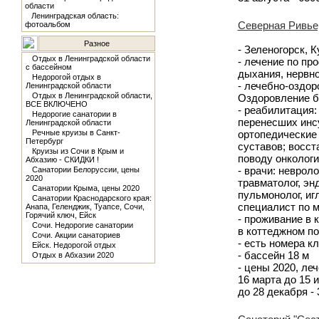
области
Ленинградская область:
Северная Ривье
фотоальбом
Разное
- Зеленогорск, 
Отдых в Ленинградской области
- лечение по пр
с бассейном
дыхания, нервно
Недорогой отдых в
- лечебно-оздо
Ленинградской области
Отдых в Ленинградской области,
Оздоровление 
ВСЕ ВКЛЮЧЕНО
- реабилитация
Недорогие санатории в
перенесших инс
Ленинградской области
Речные круизы в Санкт-
ортопедические 
Петербург
суставов; восс
Круизы из Сочи в Крым и
поводу онкологи
Абхазию - СКИДКИ !
- врачи: невроло
Санатории Белоруссии, цены
2020
травматолог, эн
Санатории Крыма, цены 2020
пульмонолог, иг
Санатории Краснодарского края:
специалист по м
Анапа, Геленджик, Туапсе, Сочи,
Горячий ключ, Ейск
- проживание в
Сочи. Недорогие санатории
в коттеджном по
Сочи. Акции санаториев
- есть номера к
Ейск. Недорогой отдых
- бассейн 18 м
Отдых в Абхазии 2020
- цены 2020, леч
16 марта до 15 и
до 28 декабря -