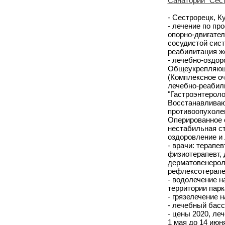
Санаторий "Сест
- Сестрорецк, К
- лечение по пр
опорно-двигател
сосудистой сист
реабилитация ж
- лечебно-оздо
Общеукрепляюща
(Комплексное оч
лечебно-реабил
"Гастроэнтероло
Восстанавливаю
противоопухолев
Оперированное с
нестабильная ст
оздоровление и 
- врачи: терапев
физиотерапевт, д
дерматовенероло
рефлексотерапев
- водолечение н
территории парк
- грязелечение 
- лечебный басс
- цены 2020, леч
1 мая до 14 июня