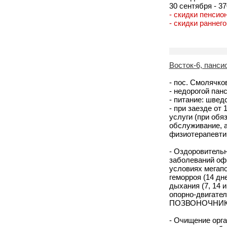
30 сентября - 37
- скидки пенсио
- скидки раннег
Восток-6, панси
- пос. Смолячко
- недорогой пан
- питание: швед
- при заезде от
услуги (при обя
обслуживание, а
физиотерапевти
- Оздоровительн
заболеваний офи
условиях мегапо
геморроя (14 дн
дыхания (7, 14 
опорно-двигат
ПОЗВОНОЧНИК (
- Очищение орга