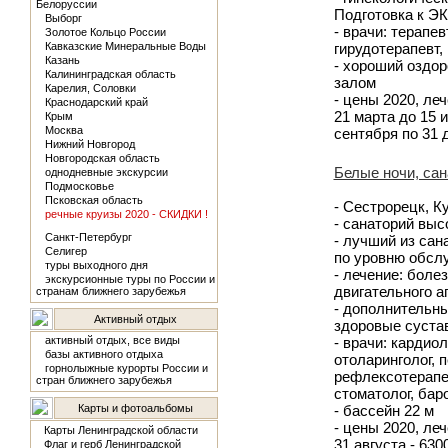
Белоруссии
Подготовка к Э
Выборг
- врачи: терапев
Золотое Кольцо России
Кавказские Минеральные Воды
гирудотерапевт,
Казань
- хороший оздор
Калининградская область
залом
Карелия, Соловки
- цены 2020, леч
Краснодарский край
21 марта до 15 и
Крым
Москва
сентября по 31 
Нижний Новгород
Новгородская область
Белые ночи, сан
однодневные экскурсии
Подмосковье
Псковская область
- Сестрорецк, К
речные круизы 2020 - СКИДКИ !
- санаторий выс
Санкт-Петербург
- лучший из сан
Селигер
по уровню обсл
туры выходного дня
- лечение: боле
экскурсионные туры по России и
двигательного а
странам ближнего зарубежья
- дополнительны
Активный отдых
здоровые сустав
активный отдых, все виды
- врачи: кардиол
базы активного отдыха
отоларинголог, 
горнолыжные курорты России и
рефлексотерапев
стран ближнего зарубежья
стоматолог, бар
Карты и фотоальбомы
- бассейн 22 м
- цены 2020, леч
Карты Ленинградской области
31 августа - 630
Флаг и герб Ленинградской