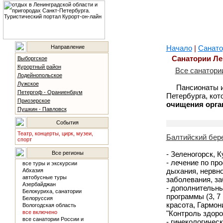
Направление
Начало
|
Санато
Санатории Ле
Выборгское
Курортный район
Все санатори
Лодейнопольское
Лужское
Пансионаты и
Петергоф - Ораниенбаум
Петербурга, кот
Приозерское
очищения орга
Пушкин - Павловск
События
Театр, концерты, цирк, музеи,
Балтийский бере
спорт
Все регионы
- Зеленогорск, 
- лечение по пр
все туры и экскурсии
дыхания, нервно
Абхазия
автобусные туры
заболевания, за
Азербайджан
- дополнительн
Белокуриха, санатории
программы (3, 7
Белоруссия
красота, Гармон
Вологодская область
все включено
"Контроль здоро
все санатории России и
- гинекологичес