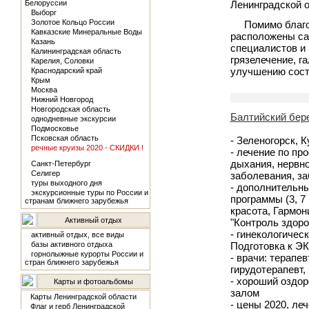
Белоруссии
Ленинградской о
Выборг
Золотое Кольцо России
Помимо благо
Кавказские Минеральные Воды
расположены са
Казань
специалистов и 
Калининградская область
грязелечение, г
Карелия, Соловки
улучшению сост
Краснодарский край
Крым
Москва
Нижний Новгород
Новгородская область
Балтийский бере
однодневные экскурсии
Подмосковье
Псковская область
- Зеленогорск, 
речные круизы 2020 - СКИДКИ !
- лечение по пр
дыхания, нервно
Санкт-Петербург
Селигер
заболевания, за
туры выходного дня
- дополнительн
экскурсионные туры по России и
программы (3, 7
странам ближнего зарубежья
красота, Гармон
Активный отдых
"Контроль здоро
- гинекологичес
активный отдых, все виды
базы активного отдыха
Подготовка к Э
горнолыжные курорты России и
- врачи: терапев
стран ближнего зарубежья
гирудотерапевт,
- хороший оздор
Карты и фотоальбомы
залом
Карты Ленинградской области
- цены 2020, леч
Флаг и герб Ленинградской