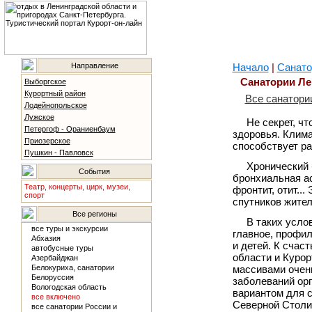
Направление
Начало
|
Санато
Санатории Ле
Выборгское
Курортный район
Все санатори
Лодейнопольское
Лужское
Не секрет, ч
Петергоф - Ораниенбаум
здоровья. Клима
Приозерское
способствует ра
Пушкин - Павловск
Хронический 
События
бронхиальная аст
Театр, концерты, цирк, музеи,
фронтит, отит..
спорт
спутников жител
Все регионы
В таких усло
все туры и экскурсии
главное, профил
Абхазия
и детей. К счас
автобусные туры
области и Курор
Азербайджан
Белокуриха, санатории
массивами очен
Белоруссия
заболеваний ор
Вологодская область
вариантом для 
все включено
Северной Столиц
все санатории России и