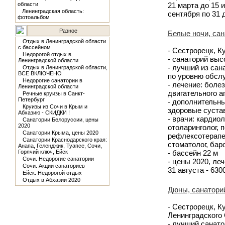
области
21 марта до 15 и
Ленинградская область:
сентября по 31 
фотоальбом
Разное
Белые ночи, сан
Отдых в Ленинградской области
с бассейном
- Сестрорецк, К
Недорогой отдых в
- санаторий выс
Ленинградской области
- лучший из сан
Отдых в Ленинградской области,
ВСЕ ВКЛЮЧЕНО
по уровню обсл
Недорогие санатории в
- лечение: боле
Ленинградской области
двигательного а
Речные круизы в Санкт-
Петербург
- дополнительны
Круизы из Сочи в Крым и
здоровые сустав
Абхазию - СКИДКИ !
- врачи: кардиол
Санатории Белоруссии, цены
2020
отоларинголог, 
Санатории Крыма, цены 2020
рефлексотерапев
Санатории Краснодарского края:
стоматолог, бар
Анапа, Геленджик, Туапсе, Сочи,
Горячий ключ, Ейск
- бассейн 22 м
Сочи. Недорогие санатории
- цены 2020, леч
Сочи. Акции санаториев
31 августа - 630
Ейск. Недорогой отдых
Отдых в Абхазии 2020
Дюны, санатори
- Сестрорецк, К
Ленинградского
- лучший санато