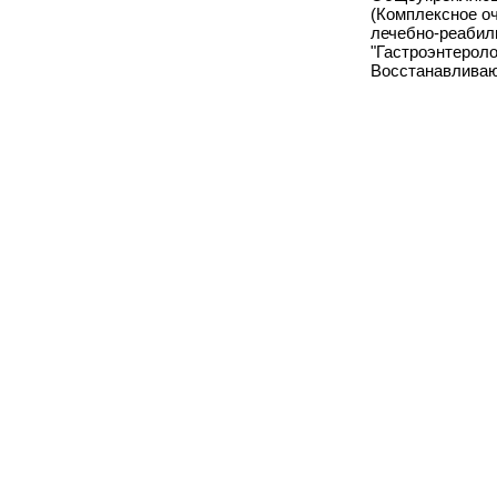
(Комплексное оч
лечебно-реабил
"Гастроэнтероло
Восстанавливаю