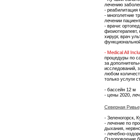
лечению заболев
- реабилитация
- многолетние т
лечении пациент
- врачи: ортопед
физиотерапевт, 
хирург, врач ул
функциональной 
- Medical All Incl
процедуры по с
за дополнитель
исследований, з
любом количеств
только услуги с
- бассейн 12 м
- цены 2020, леч
Северная Ривье
- Зеленогорск, 
- лечение по пр
дыхания, нервно
- лечебно-оздо
Оздоровление 