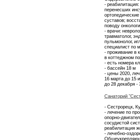
- реабилитация
перенесших инс
ортопедические 
суставов; восс
поводу онкологи
- врачи: невроло
травматолог, эн
пульмонолог, иг
специалист по м
- проживание в
в коттеджном по
- есть номера к
- бассейн 18 м
- цены 2020, леч
16 марта до 15 и
до 28 декабря -
Санаторий "Сест
- Сестрорецк, К
- лечение по пр
опорно-двигател
сосудистой сист
реабилитация ж
- лечебно-оздо
Общеукрепляюща