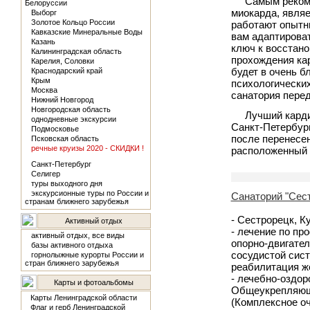
Самым реком
Белоруссии
миокарда, являе
Выборг
Золотое Кольцо России
работают опытн
Кавказские Минеральные Воды
вам адаптироват
Казань
ключ к восстан
Калининградская область
прохождения кар
Карелия, Соловки
будет в очень 
Краснодарский край
Крым
психологически
Москва
санатория перед
Нижний Новгород
Новгородская область
Лучший карди
однодневные экскурсии
Санкт-Петербур
Подмосковье
после перенесен
Псковская область
речные круизы 2020 - СКИДКИ !
расположенный 
Санкт-Петербург
Селигер
туры выходного дня
экскурсионные туры по России и
Санаторий "Сест
странам ближнего зарубежья
- Сестрорецк, К
Активный отдых
- лечение по пр
активный отдых, все виды
опорно-двигател
базы активного отдыха
сосудистой сист
горнолыжные курорты России и
стран ближнего зарубежья
реабилитация ж
- лечебно-оздо
Карты и фотоальбомы
Общеукрепляюща
Карты Ленинградской области
(Комплексное оч
Флаг и герб Ленинградской