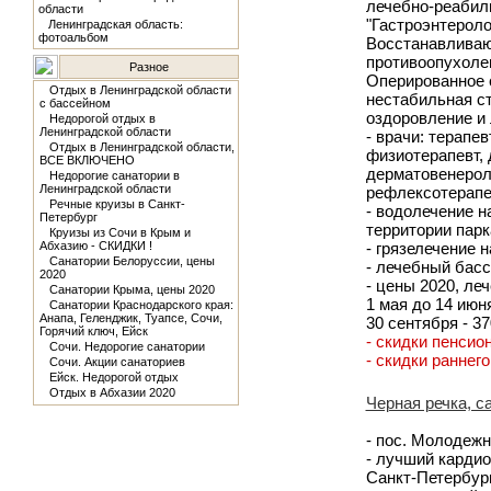
лечебно-реабил
области
"Гастроэнтероло
Ленинградская область:
фотоальбом
Восстанавливаю
противоопухолев
Разное
Оперированное с
Отдых в Ленинградской области
нестабильная ст
с бассейном
оздоровление и 
Недорогой отдых в
Ленинградской области
- врачи: терапев
Отдых в Ленинградской области,
физиотерапевт, д
ВСЕ ВКЛЮЧЕНО
дерматовенероло
Недорогие санатории в
Ленинградской области
рефлексотерапев
Речные круизы в Санкт-
- водолечение н
Петербург
территории парк
Круизы из Сочи в Крым и
Абхазию - СКИДКИ !
- грязелечение 
Санатории Белоруссии, цены
- лечебный басс
2020
- цены 2020, леч
Санатории Крыма, цены 2020
1 мая до 14 июня
Санатории Краснодарского края:
Анапа, Геленджик, Туапсе, Сочи,
30 сентября - 37
Горячий ключ, Ейск
- скидки пенсио
Сочи. Недорогие санатории
- скидки раннег
Сочи. Акции санаториев
Ейск. Недорогой отдых
Отдых в Абхазии 2020
Черная речка, с
- пос. Молодежн
- лучший кардио
Санкт-Петербур