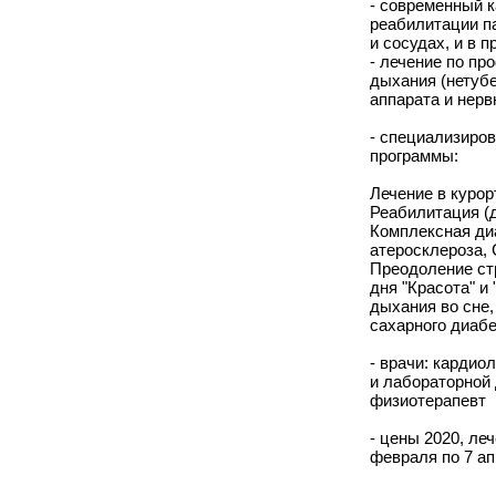
- современный к
реабилитации п
и сосудах, и в 
- лечение по пр
дыхания (нетубе
аппарата и нерв
- специализиро
программы:
Лечение в курор
Реабилитация (д
Комплексная диа
атеросклероза, 
Преодоление ст
дня "Красота" и
дыхания во сне,
сахарного диабе
- врачи: кардио
и лабораторной 
физиотерапевт
- цены 2020, леч
февраля по 7 ап