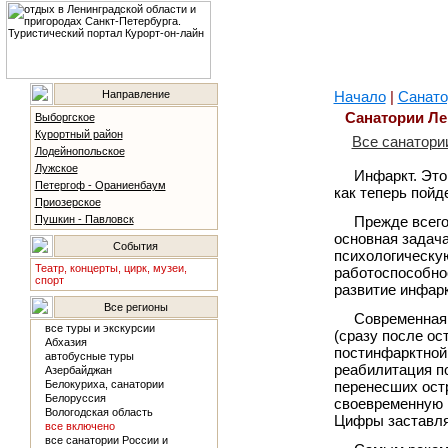
Направление
Начало
|
Санато
Санатории Ле
Выборгское
Курортный район
Все санатори
Лодейнопольское
Лужское
Инфаркт. Это
Петергоф - Ораниенбаум
как теперь пойд
Приозерское
Пушкин - Павловск
Прежде всего
основная задача
События
психологическу
Театр, концерты, цирк, музеи,
работоспособнос
спорт
развитие инфар
Все регионы
Современная 
все туры и экскурсии
(сразу после ос
Абхазия
постинфарктной
автобусные туры
реабилитация п
Азербайджан
Белокуриха, санатории
перенесших остр
Белоруссия
своевременную р
Вологодская область
Цифры заставля
все включено
все санатории России и