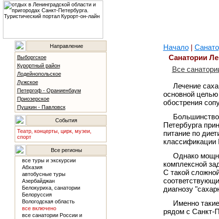
Направление
Начало
|
Санато
Санатории Ле
Выборгское
Курортный район
Все санатори
Лодейнопольское
Лужское
Лечение саха
Петергоф - Ораниенбаум
основной целью 
Приозерское
обострения соп
Пушкин - Павловск
Большинство 
События
Петербурга при
Театр, концерты, цирк, музеи,
питание по диет
спорт
классификации 
Все регионы
Однако мощно
все туры и экскурсии
комплексной за
Абхазия
С такой сложной
автобусные туры
соответствующи
Азербайджан
Белокуриха, санатории
диагнозу "сахар
Белоруссия
Вологодская область
Именно такие
все включено
рядом с Санкт-П
все санатории России и