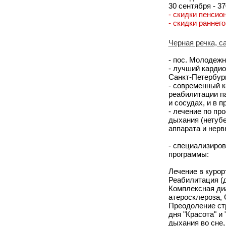
30 сентября - 37
- скидки пенсио
- скидки раннег
Черная речка, с
- пос. Молодежн
- лучший кардио
Санкт-Петербур
- современный к
реабилитации п
и сосудах, и в 
- лечение по пр
дыхания (нетубе
аппарата и нерв
- специализиро
программы:
Лечение в курор
Реабилитация (д
Комплексная диа
атеросклероза, 
Преодоление ст
дня "Красота" и
дыхания во сне,