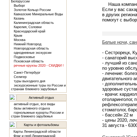
Белоруссии
Наша компани
Выборг
Если у вас саха
Золотое Кольцо России
в других регион
Кавказские Минеральные Воды
Казань
помогут с выбор
Калининградская область
Карелия, Соловки
Краснодарский край
Крым
Москва
Белые ночи, сан
Нижний Новгород
Новгородская область
- Сестрорецк, К
однодневные экскурсии
Подмосковье
- санаторий выс
Псковская область
- лучший из сан
речные круизы 2020 - СКИДКИ !
по уровню обсл
Санкт-Петербург
- лечение: боле
Селигер
двигательного а
туры выходного дня
- дополнительны
экскурсионные туры по России и
здоровые сустав
странам ближнего зарубежья
- врачи: кардиол
Активный отдых
отоларинголог, 
рефлексотерапев
активный отдых, все виды
базы активного отдыха
стоматолог, бар
горнолыжные курорты России и
- бассейн 22 м
стран ближнего зарубежья
- цены 2020, леч
31 августа - 630
Карты и фотоальбомы
Карты Ленинградской области
Флаг и герб Ленинградской