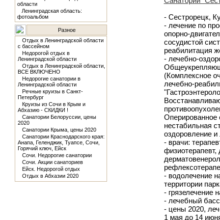
Санаторий "Сест
области
Ленинградская область:
- Сестрорецк, К
фотоальбом
- лечение по пр
Разное
опорно-двигател
Отдых в Ленинградской области
сосудистой сист
с бассейном
реабилитация ж
Недорогой отдых в
- лечебно-оздо
Ленинградской области
Отдых в Ленинградской области,
Общеукрепляюща
ВСЕ ВКЛЮЧЕНО
(Комплексное оч
Недорогие санатории в
лечебно-реабил
Ленинградской области
"Гастроэнтероло
Речные круизы в Санкт-
Петербург
Восстанавливаю
Круизы из Сочи в Крым и
противоопухолев
Абхазию - СКИДКИ !
Оперированное с
Санатории Белоруссии, цены
2020
нестабильная ст
Санатории Крыма, цены 2020
оздоровление и 
Санатории Краснодарского края:
- врачи: терапев
Анапа, Геленджик, Туапсе, Сочи,
Горячий ключ, Ейск
физиотерапевт, д
Сочи. Недорогие санатории
дерматовенероло
Сочи. Акции санаториев
рефлексотерапев
Ейск. Недорогой отдых
- водолечение н
Отдых в Абхазии 2020
территории парк
- грязелечение 
- лечебный басс
- цены 2020, леч
1 мая до 14 июня