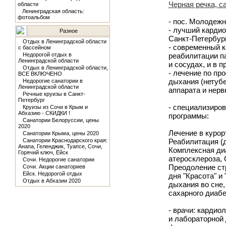
Черная речка, с
области
Ленинградская область:
фотоальбом
- пос. Молодежн
- лучший кардио
Разное
Санкт-Петербур
Отдых в Ленинградской области
- современный к
с бассейном
Недорогой отдых в
реабилитации п
Ленинградской области
и сосудах, и в 
Отдых в Ленинградской области,
- лечение по пр
ВСЕ ВКЛЮЧЕНО
дыхания (нетубе
Недорогие санатории в
Ленинградской области
аппарата и нерв
Речные круизы в Санкт-
Петербург
- специализиро
Круизы из Сочи в Крым и
Абхазию - СКИДКИ !
программы:
Санатории Белоруссии, цены
2020
Лечение в курор
Санатории Крыма, цены 2020
Санатории Краснодарского края:
Реабилитация (д
Анапа, Геленджик, Туапсе, Сочи,
Комплексная диа
Горячий ключ, Ейск
атеросклероза, 
Сочи. Недорогие санатории
Преодоление ст
Сочи. Акции санаториев
Ейск. Недорогой отдых
дня "Красота" и
Отдых в Абхазии 2020
дыхания во сне,
сахарного диабе
- врачи: кардио
и лабораторной 