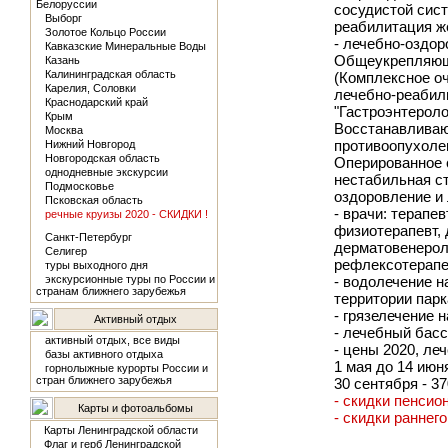
Белоруссии
сосудистой сист
Выборг
реабилитация ж
Золотое Кольцо России
- лечебно-оздо
Кавказские Минеральные Воды
Общеукрепляюща
Казань
Калининградская область
(Комплексное оч
Карелия, Соловки
лечебно-реабил
Краснодарский край
"Гастроэнтероло
Крым
Восстанавливаю
Москва
противоопухолев
Нижний Новгород
Новгородская область
Оперированное с
однодневные экскурсии
нестабильная ст
Подмосковье
оздоровление и 
Псковская область
- врачи: терапев
речные круизы 2020 - СКИДКИ !
физиотерапевт, д
Санкт-Петербург
дерматовенероло
Селигер
рефлексотерапев
туры выходного дня
экскурсионные туры по России и
- водолечение н
странам ближнего зарубежья
территории парк
- грязелечение 
Активный отдых
- лечебный басс
активный отдых, все виды
- цены 2020, леч
базы активного отдыха
1 мая до 14 июня
горнолыжные курорты России и
стран ближнего зарубежья
30 сентября - 37
- скидки пенсио
Карты и фотоальбомы
- скидки раннег
Карты Ленинградской области
Флаг и герб Ленинградской