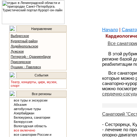
Направление
Начало
|
Санато
Кардиологиче
Выборгское
Курортный район
Все санатори
Лодейнопольское
Лужское
В этой рубри
Петергоф - Ораниенбаум
регионе базой д
Приозерское
реабилитации по
Пушкин - Павловск
Все санатори
События
которые можно 
Театр, концерты, цирк, музеи,
санаторно-курор
спорт
можно посмотре
сердечно-сосуд
Все регионы
все туры и экскурсии
Абхазия
автобусные туры
Азербайджан
Санаторий "Сест
Белокуриха, санатории
Белоруссия
- Сестрорецк, К
Вологодская область
- лечение по пр
все включено
опорно-двигател
все санатории России и