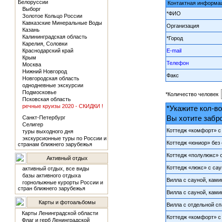
Белоруссии
Контактная информа
Выборг
*ФИО
Золотое Кольцо России
Кавказские Минеральные Воды
Организация
Казань
Калининградская область
*Город
Карелия, Соловки
Краснодарский край
E-mail
Крым
Телефон
Москва
Нижний Новгород
Факс
Новгородская область
однодневные экскурсии
Подмосковье
*Количество человек
Псковская область
речные круизы 2020 - СКИДКИ !
*Укажите кол-во
Вы хотите забр
Санкт-Петербург
Селигер
Коттедж «комфорт» с 
туры выходного дня
экскурсионные туры по России и
Коттедж «юниор» без 
странам ближнего зарубежья
Коттедж «полулюкс» с
Активный отдых
Коттедж «люкс» с сау
активный отдых, все виды
базы активного отдыха
Вилла с сауной, ками
горнолыжные курорты России и
стран ближнего зарубежья
Вилла с сауной, ками
Карты и фотоальбомы
Вилла с отдельной сп
Карты Ленинградской области
Коттедж «комфорт» с 
Флаг и герб Ленинградской