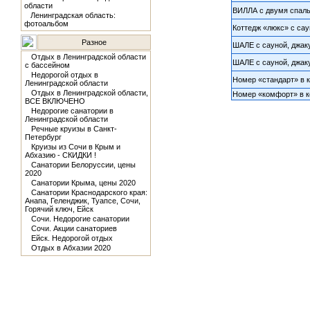
области
ВИЛЛА с двумя спальн
Ленинградская область:
фотоальбом
Коттедж «люкс» с сау
Разное
ШАЛЕ с сауной, джаку
Отдых в Ленинградской области
ШАЛЕ с сауной, джаку
с бассейном
Недорогой отдых в
Номер «стандарт» в 
Ленинградской области
Отдых в Ленинградской области,
Номер «комфорт» в 
ВСЕ ВКЛЮЧЕНО
Недорогие санатории в
Ленинградской области
Речные круизы в Санкт-
Петербург
Круизы из Сочи в Крым и
Абхазию - СКИДКИ !
Санатории Белоруссии, цены
2020
Санатории Крыма, цены 2020
Санатории Краснодарского края:
Анапа, Геленджик, Туапсе, Сочи,
Горячий ключ, Ейск
Сочи. Недорогие санатории
Сочи. Акции санаториев
Ейск. Недорогой отдых
Отдых в Абхазии 2020