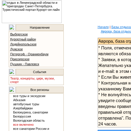
Начало
|
Базы отдыха
Направление
Аврора, база отдых
Выборгское
Курортный район
Аврора, база от
Лодейнопольское
* Поля, отмечен
Лужское
являются обяза
Петергоф - Ораниенбаум
* Заявки, в кот
Приозерское
Пушкин - Павловск
Желательно указ
и e-mail: в это
События
* Если Вы живет
Театр, концерты, цирк, музеи,
спорт
* Контрольная к
указанному Вами
Все регионы
* Не волнуйтес
все туры и экскурсии
увидите сообще
Абхазия
автобусные туры
введены правиль
Азербайджан
правильной отп
Белокуриха, санатории
Белоруссия
отправлена". По
Вологодская область
24 часов.
все включено
все санатории России и