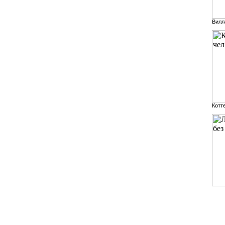
Вилл
Котте