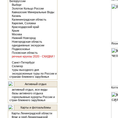
Белоруссии
Выборг
Золотое Кольцо России
Кавказские Минеральные Воды
Казань
Калининградская область
Карелия, Соловки
Краснодарский край
Крым
Москва
Нижний Новгород
Новгородская область
Япон
однодневные экскурсии
Подмосковье
Псковская область
речные круизы 2020 - СКИДКИ !
Санкт-Петербург
Селигер
туры выходного дня
экскурсионные туры по России и
странам ближнего зарубежья
Активный отдых
Котте
активный отдых, все виды
базы активного отдыха
горнолыжные курорты России и
стран ближнего зарубежья
Карты и фотоальбомы
Карты Ленинградской области
Флаг и герб Ленинградской