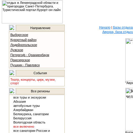
Начало
|
Базы отдыха
Направление
Аврора, база отдых
Выборгское
Курортный район
Лодейнопольское
Лужское
Петергоф - Ораниенбаум
Приозерское
Пушкин - Павловск
События
Театр, концерты, цирк, музеи,
"Авр
спорт
Все регионы
все туры и экскурсии
Абхазия
автобусные туры
Азербайджан
Белокуриха, санатории
Белоруссия
Вологодская область
все включено
все санатории России и
Котте