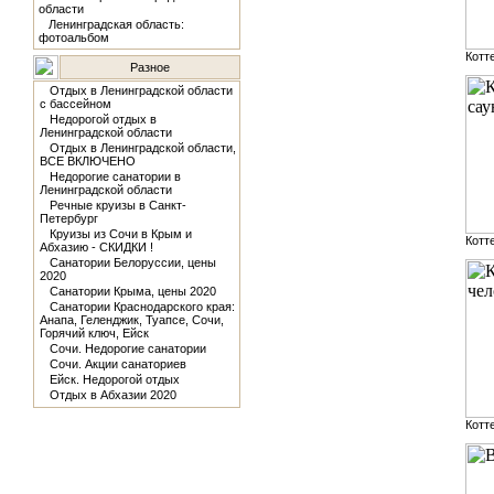
области
Ленинградская область:
фотоальбом
Котт
Разное
Отдых в Ленинградской области
с бассейном
Недорогой отдых в
Ленинградской области
Отдых в Ленинградской области,
ВСЕ ВКЛЮЧЕНО
Недорогие санатории в
Ленинградской области
Речные круизы в Санкт-
Петербург
Круизы из Сочи в Крым и
Котт
Абхазию - СКИДКИ !
Санатории Белоруссии, цены
2020
Санатории Крыма, цены 2020
Санатории Краснодарского края:
Анапа, Геленджик, Туапсе, Сочи,
Горячий ключ, Ейск
Сочи. Недорогие санатории
Сочи. Акции санаториев
Ейск. Недорогой отдых
Отдых в Абхазии 2020
Котт